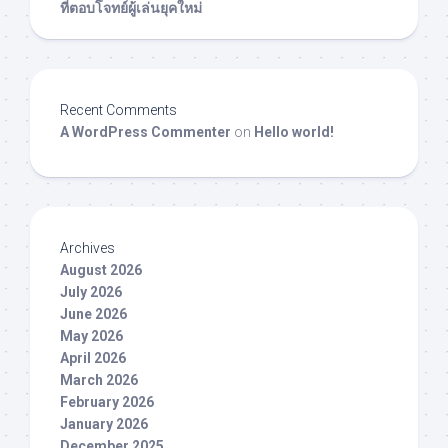
ที่ตอบโจทย์ผู้เล่นยุคใหม่
Recent Comments
A WordPress Commenter
on
Hello world!
Archives
August 2026
July 2026
June 2026
May 2026
April 2026
March 2026
February 2026
January 2026
December 2025