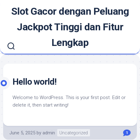
Skip
Slot Gacor dengan Peluang
to
content
Jackpot Tinggi dan Fitur
Lengkap
Hello world!
Welcome to WordPress. This is your first post. Edit or
delete it, then start writing!
June 5, 2025
by
admin
Uncategorized
1