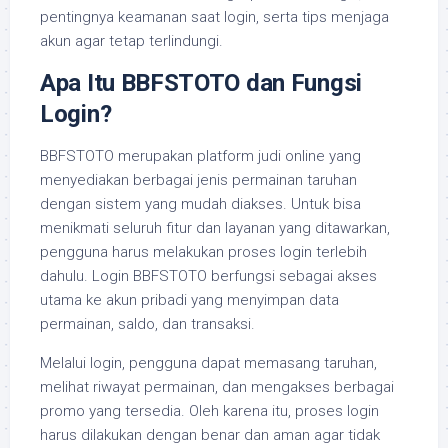
pentingnya keamanan saat login, serta tips menjaga
akun agar tetap terlindungi.
Apa Itu BBFSTOTO dan Fungsi
Login?
BBFSTOTO merupakan platform judi online yang
menyediakan berbagai jenis permainan taruhan
dengan sistem yang mudah diakses. Untuk bisa
menikmati seluruh fitur dan layanan yang ditawarkan,
pengguna harus melakukan proses login terlebih
dahulu. Login BBFSTOTO berfungsi sebagai akses
utama ke akun pribadi yang menyimpan data
permainan, saldo, dan transaksi.
Melalui login, pengguna dapat memasang taruhan,
melihat riwayat permainan, dan mengakses berbagai
promo yang tersedia. Oleh karena itu, proses login
harus dilakukan dengan benar dan aman agar tidak