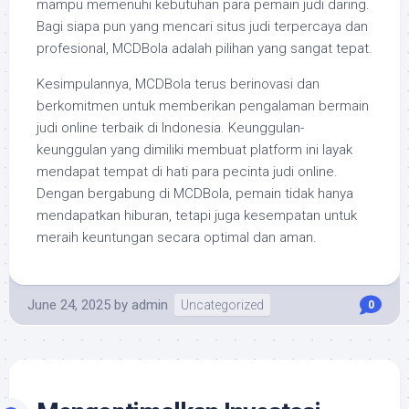
mampu memenuhi kebutuhan para pemain judi daring.
Bagi siapa pun yang mencari situs judi terpercaya dan
profesional, MCDBola adalah pilihan yang sangat tepat.
Kesimpulannya, MCDBola terus berinovasi dan
berkomitmen untuk memberikan pengalaman bermain
judi online terbaik di Indonesia. Keunggulan-
keunggulan yang dimiliki membuat platform ini layak
mendapat tempat di hati para pecinta judi online.
Dengan bergabung di MCDBola, pemain tidak hanya
mendapatkan hiburan, tetapi juga kesempatan untuk
meraih keuntungan secara optimal dan aman.
June 24, 2025
by
admin
Uncategorized
0