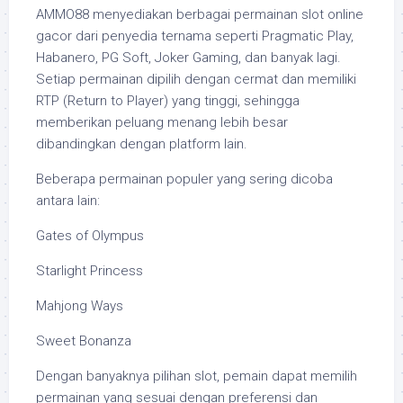
AMMO88 menyediakan berbagai permainan slot online
gacor dari penyedia ternama seperti Pragmatic Play,
Habanero, PG Soft, Joker Gaming, dan banyak lagi.
Setiap permainan dipilih dengan cermat dan memiliki
RTP (Return to Player) yang tinggi, sehingga
memberikan peluang menang lebih besar
dibandingkan dengan platform lain.
Beberapa permainan populer yang sering dicoba
antara lain:
Gates of Olympus
Starlight Princess
Mahjong Ways
Sweet Bonanza
Dengan banyaknya pilihan slot, pemain dapat memilih
permainan yang sesuai dengan preferensi dan