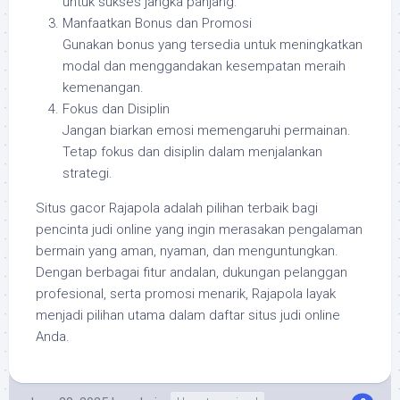
untuk sukses jangka panjang.
Manfaatkan Bonus dan Promosi
Gunakan bonus yang tersedia untuk meningkatkan
modal dan menggandakan kesempatan meraih
kemenangan.
Fokus dan Disiplin
Jangan biarkan emosi memengaruhi permainan.
Tetap fokus dan disiplin dalam menjalankan
strategi.
Situs gacor Rajapola adalah pilihan terbaik bagi
pencinta judi online yang ingin merasakan pengalaman
bermain yang aman, nyaman, dan menguntungkan.
Dengan berbagai fitur andalan, dukungan pelanggan
profesional, serta promosi menarik, Rajapola layak
menjadi pilihan utama dalam daftar situs judi online
Anda.