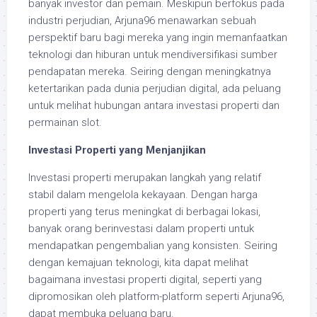
banyak investor dan pemain. Meskipun berfokus pada
industri perjudian, Arjuna96 menawarkan sebuah
perspektif baru bagi mereka yang ingin memanfaatkan
teknologi dan hiburan untuk mendiversifikasi sumber
pendapatan mereka. Seiring dengan meningkatnya
ketertarikan pada dunia perjudian digital, ada peluang
untuk melihat hubungan antara investasi properti dan
permainan slot.
Investasi Properti yang Menjanjikan
Investasi properti merupakan langkah yang relatif
stabil dalam mengelola kekayaan. Dengan harga
properti yang terus meningkat di berbagai lokasi,
banyak orang berinvestasi dalam properti untuk
mendapatkan pengembalian yang konsisten. Seiring
dengan kemajuan teknologi, kita dapat melihat
bagaimana investasi properti digital, seperti yang
dipromosikan oleh platform-platform seperti Arjuna96,
dapat membuka peluang baru.