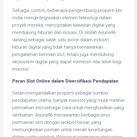
Sebagai contoh, beberapa pengembang properti kini
mulai mengintegrasikan elemen teknologi dalam
proyek mereka, menciptakan kawasan digital yang
mendukung hiburan dan inovasi. Di sinilah Arjuna96
datang sebagai salah satu pionir dalam industri
hiburan digital yang tidak hanya menawarkan
pengalaman bermain slot, tetapi juga mendukung
ekosistem digital yang dapat memberi nilai lebih bagi
investor.
Peran Slot Online dalam Diversifikasi Pendapatan
Selain mengandalkan properti sebagai sumber
pendapatan utama, banyak investor yang mulai melihat
permainan slot sebagai cara untuk menghasilkan uang
tambahan. Arjuna96 menawarkan berbagai jenis
permainan slot dengan jackpot besar, yang
memungkinkan pemain untuk meraih keuntungan