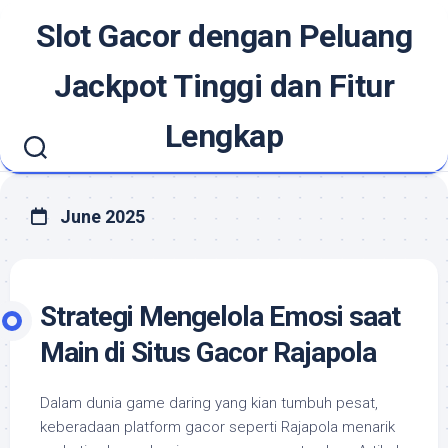
Skip
Slot Gacor dengan Peluang
to
content
Jackpot Tinggi dan Fitur
Lengkap
June 2025
Strategi Mengelola Emosi saat
Main di Situs Gacor Rajapola
Dalam dunia game daring yang kian tumbuh pesat,
keberadaan platform gacor seperti Rajapola menarik