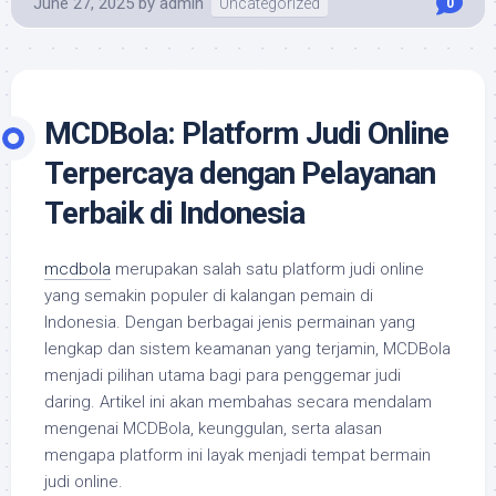
June 27, 2025
by
admin
Uncategorized
0
MCDBola: Platform Judi Online
Terpercaya dengan Pelayanan
Terbaik di Indonesia
mcdbola
merupakan salah satu platform judi online
yang semakin populer di kalangan pemain di
Indonesia. Dengan berbagai jenis permainan yang
lengkap dan sistem keamanan yang terjamin, MCDBola
menjadi pilihan utama bagi para penggemar judi
daring. Artikel ini akan membahas secara mendalam
mengenai MCDBola, keunggulan, serta alasan
mengapa platform ini layak menjadi tempat bermain
judi online.