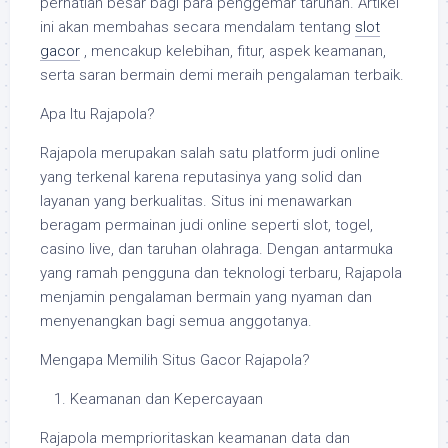
perhatian besar bagi para penggemar taruhan. Artikel
ini akan membahas secara mendalam tentang
slot
gacor
, mencakup kelebihan, fitur, aspek keamanan,
serta saran bermain demi meraih pengalaman terbaik.
Apa Itu Rajapola?
Rajapola merupakan salah satu platform judi online
yang terkenal karena reputasinya yang solid dan
layanan yang berkualitas. Situs ini menawarkan
beragam permainan judi online seperti slot, togel,
casino live, dan taruhan olahraga. Dengan antarmuka
yang ramah pengguna dan teknologi terbaru, Rajapola
menjamin pengalaman bermain yang nyaman dan
menyenangkan bagi semua anggotanya.
Mengapa Memilih Situs Gacor Rajapola?
Keamanan dan Kepercayaan
Rajapola memprioritaskan keamanan data dan