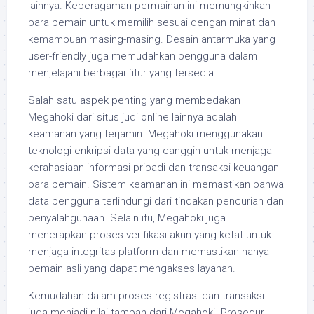
lainnya. Keberagaman permainan ini memungkinkan
para pemain untuk memilih sesuai dengan minat dan
kemampuan masing-masing. Desain antarmuka yang
user-friendly juga memudahkan pengguna dalam
menjelajahi berbagai fitur yang tersedia.
Salah satu aspek penting yang membedakan
Megahoki dari situs judi online lainnya adalah
keamanan yang terjamin. Megahoki menggunakan
teknologi enkripsi data yang canggih untuk menjaga
kerahasiaan informasi pribadi dan transaksi keuangan
para pemain. Sistem keamanan ini memastikan bahwa
data pengguna terlindungi dari tindakan pencurian dan
penyalahgunaan. Selain itu, Megahoki juga
menerapkan proses verifikasi akun yang ketat untuk
menjaga integritas platform dan memastikan hanya
pemain asli yang dapat mengakses layanan.
Kemudahan dalam proses registrasi dan transaksi
juga menjadi nilai tambah dari Megahoki. Prosedur