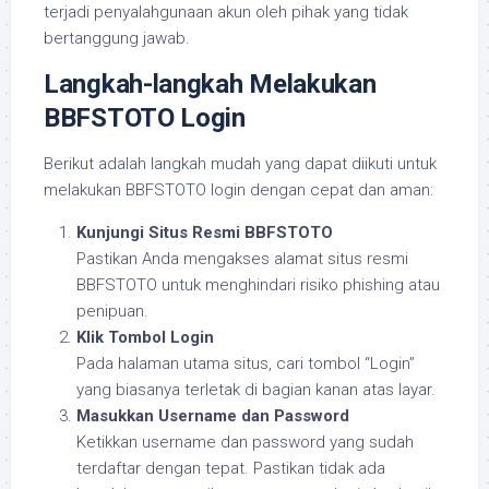
terjadi penyalahgunaan akun oleh pihak yang tidak
bertanggung jawab.
Langkah-langkah Melakukan
BBFSTOTO Login
Berikut adalah langkah mudah yang dapat diikuti untuk
melakukan BBFSTOTO login dengan cepat dan aman:
Kunjungi Situs Resmi BBFSTOTO
Pastikan Anda mengakses alamat situs resmi
BBFSTOTO untuk menghindari risiko phishing atau
penipuan.
Klik Tombol Login
Pada halaman utama situs, cari tombol “Login”
yang biasanya terletak di bagian kanan atas layar.
Masukkan Username dan Password
Ketikkan username dan password yang sudah
terdaftar dengan tepat. Pastikan tidak ada