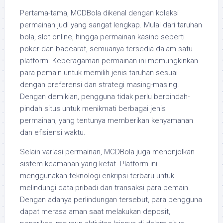
Pertama-tama, MCDBola dikenal dengan koleksi
permainan judi yang sangat lengkap. Mulai dari taruhan
bola, slot online, hingga permainan kasino seperti
poker dan baccarat, semuanya tersedia dalam satu
platform. Keberagaman permainan ini memungkinkan
para pemain untuk memilih jenis taruhan sesuai
dengan preferensi dan strategi masing-masing.
Dengan demikian, pengguna tidak perlu berpindah-
pindah situs untuk menikmati berbagai jenis
permainan, yang tentunya memberikan kenyamanan
dan efisiensi waktu.
Selain variasi permainan, MCDBola juga menonjolkan
sistem keamanan yang ketat. Platform ini
menggunakan teknologi enkripsi terbaru untuk
melindungi data pribadi dan transaksi para pemain.
Dengan adanya perlindungan tersebut, para pengguna
dapat merasa aman saat melakukan deposit,