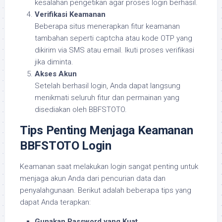
kesalahan pengetikan agar proses login berhasil.
Verifikasi Keamanan
Beberapa situs menerapkan fitur keamanan
tambahan seperti captcha atau kode OTP yang
dikirim via SMS atau email. Ikuti proses verifikasi
jika diminta.
Akses Akun
Setelah berhasil login, Anda dapat langsung
menikmati seluruh fitur dan permainan yang
disediakan oleh BBFSTOTO.
Tips Penting Menjaga Keamanan
BBFSTOTO Login
Keamanan saat melakukan login sangat penting untuk
menjaga akun Anda dari pencurian data dan
penyalahgunaan. Berikut adalah beberapa tips yang
dapat Anda terapkan:
Gunakan Password yang Kuat