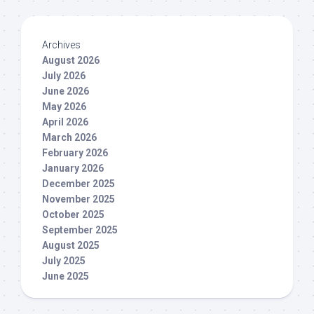
Archives
August 2026
July 2026
June 2026
May 2026
April 2026
March 2026
February 2026
January 2026
December 2025
November 2025
October 2025
September 2025
August 2025
July 2025
June 2025