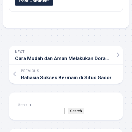
NEXT
Cara Mudah dan Aman Melakukan Dorahoki Login untuk Pengalaman Judi Online Terpercaya
PREVIOUS
Rahasia Sukses Bermain di Situs Gacor Lingkartoto dengan Hasil Maksimal
Search
Search