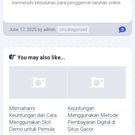
memenuhi kebutuhan para penggemar taruhan online.
June 17, 2025
by
admin
Uncategorized
0
You may also like...
Memahami
Keuntungan
Keuntungan dan Cara
Menggunakan Metode
Menggunakan Slot
Pembayaran Digital di
Demo untuk Pemula
Situs Gacor