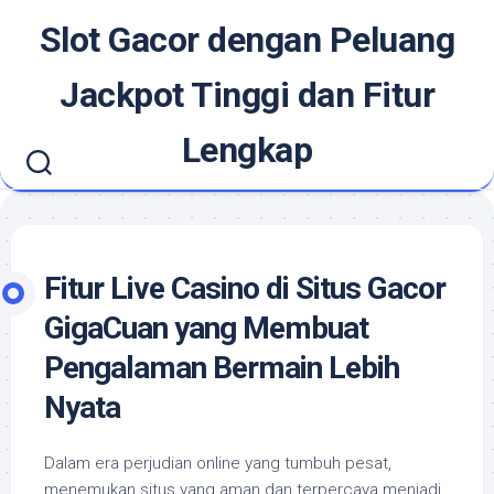
Skip
Slot Gacor dengan Peluang
to
content
Jackpot Tinggi dan Fitur
Lengkap
Fitur Live Casino di Situs Gacor
GigaCuan yang Membuat
Pengalaman Bermain Lebih
Nyata
Dalam era perjudian online yang tumbuh pesat,
menemukan situs yang aman dan terpercaya menjadi