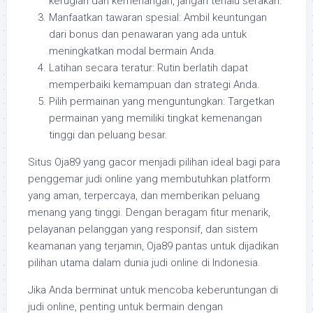
kerugian dan kemenangan, jangan terlalu serakah.
Manfaatkan tawaran spesial: Ambil keuntungan
dari bonus dan penawaran yang ada untuk
meningkatkan modal bermain Anda.
Latihan secara teratur: Rutin berlatih dapat
memperbaiki kemampuan dan strategi Anda.
Pilih permainan yang menguntungkan: Targetkan
permainan yang memiliki tingkat kemenangan
tinggi dan peluang besar.
Situs Oja89 yang gacor menjadi pilihan ideal bagi para
penggemar judi online yang membutuhkan platform
yang aman, terpercaya, dan memberikan peluang
menang yang tinggi. Dengan beragam fitur menarik,
pelayanan pelanggan yang responsif, dan sistem
keamanan yang terjamin, Oja89 pantas untuk dijadikan
pilihan utama dalam dunia judi online di Indonesia.
Jika Anda berminat untuk mencoba keberuntungan di
judi online, penting untuk bermain dengan