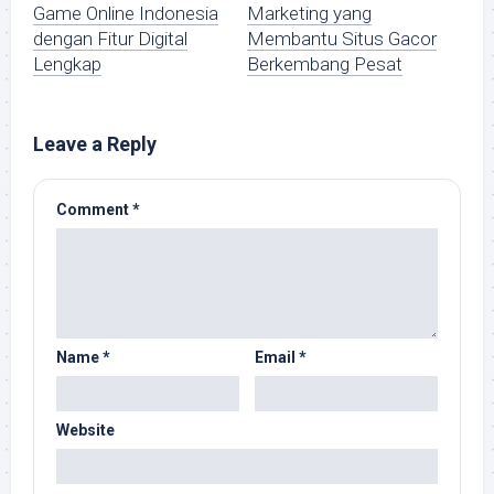
Game Online Indonesia
Marketing yang
dengan Fitur Digital
Membantu Situs Gacor
Lengkap
Berkembang Pesat
Leave a Reply
Comment
*
Name
*
Email
*
Website