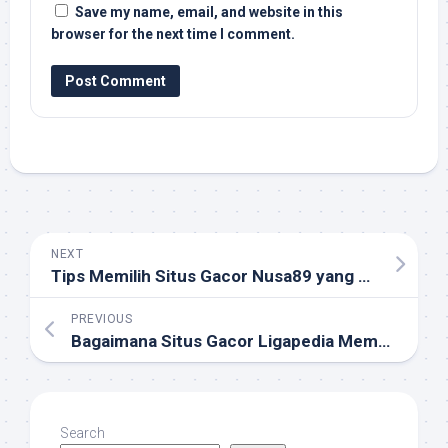
Save my name, email, and website in this
browser for the next time I comment.
NEXT
Tips Memilih Situs Gacor Nusa89 yang Aman dan Terpercaya
PREVIOUS
Bagaimana Situs Gacor Ligapedia Membantu Pengguna dalam Mengambil Keputusan Taruhan
Search