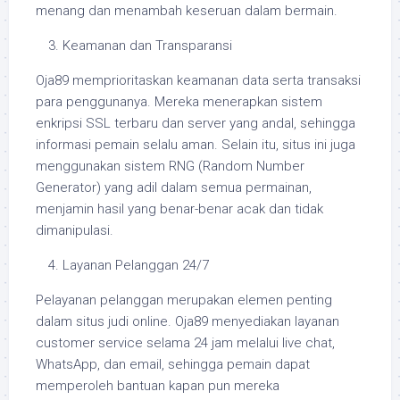
menang dan menambah keseruan dalam bermain.
Keamanan dan Transparansi
Oja89 memprioritaskan keamanan data serta transaksi
para penggunanya. Mereka menerapkan sistem
enkripsi SSL terbaru dan server yang andal, sehingga
informasi pemain selalu aman. Selain itu, situs ini juga
menggunakan sistem RNG (Random Number
Generator) yang adil dalam semua permainan,
menjamin hasil yang benar-benar acak dan tidak
dimanipulasi.
Layanan Pelanggan 24/7
Pelayanan pelanggan merupakan elemen penting
dalam situs judi online. Oja89 menyediakan layanan
customer service selama 24 jam melalui live chat,
WhatsApp, dan email, sehingga pemain dapat
memperoleh bantuan kapan pun mereka