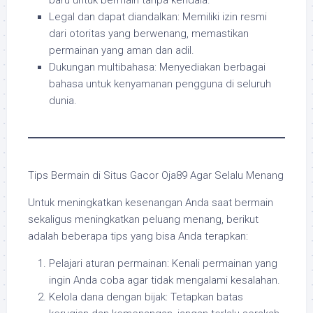
baru untuk bermain tanpa kendala.
Legal dan dapat diandalkan: Memiliki izin resmi
dari otoritas yang berwenang, memastikan
permainan yang aman dan adil.
Dukungan multibahasa: Menyediakan berbagai
bahasa untuk kenyamanan pengguna di seluruh
dunia.
Tips Bermain di Situs Gacor Oja89 Agar Selalu Menang
Untuk meningkatkan kesenangan Anda saat bermain
sekaligus meningkatkan peluang menang, berikut
adalah beberapa tips yang bisa Anda terapkan:
Pelajari aturan permainan: Kenali permainan yang
ingin Anda coba agar tidak mengalami kesalahan.
Kelola dana dengan bijak: Tetapkan batas