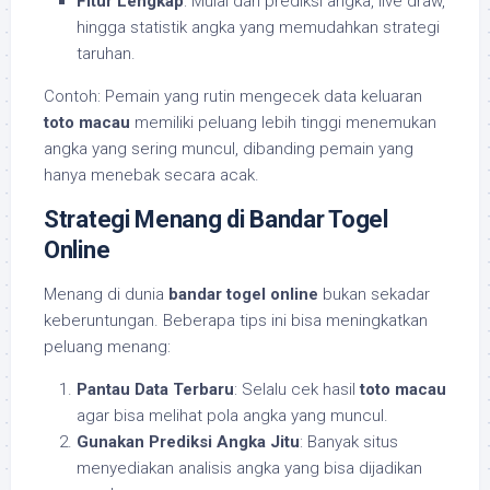
Fitur Lengkap
: Mulai dari prediksi angka, live draw,
hingga statistik angka yang memudahkan strategi
taruhan.
Contoh: Pemain yang rutin mengecek data keluaran
toto macau
memiliki peluang lebih tinggi menemukan
angka yang sering muncul, dibanding pemain yang
hanya menebak secara acak.
Strategi Menang di Bandar Togel
Online
Menang di dunia
bandar togel online
bukan sekadar
keberuntungan. Beberapa tips ini bisa meningkatkan
peluang menang:
Pantau Data Terbaru
: Selalu cek hasil
toto macau
agar bisa melihat pola angka yang muncul.
Gunakan Prediksi Angka Jitu
: Banyak situs
menyediakan analisis angka yang bisa dijadikan