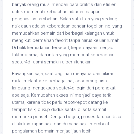
banyak orang mulai mencari cara praktis dan efisien
untuk memenuhi kebutuhan hiburan maupun
penghasilan tambahan. Salah satu tren yang sedang
naik daun adalah keberadaan bandar togel online, yang
memudahkan pemain dari berbagai kalangan untuk
mengikuti permainan favorit tanpa harus keluar rumah.
Di balik kemudahan tersebut, kepercayaan menjadi
faktor utama, dan inilah yang membuat keberadaan
scater4d resmi semakin diperhitungkan.
Bayangkan saja, saat pagi hari menyapa dan pikiran
mulai melantur ke berbagai hal, seseorang bisa
langsung mengakses scater4d login dari perangkat
apa saja. Kemudahan akses ini menjadi daya tarik
utama, karena tidak perlu repot-repot datang ke
tempat fisik, cukup duduk santai di sofa sambil
membuka ponsel. Dengan begitu, proses taruhan bisa
dilakukan kapan saja dan di mana saja, membuat
pengalaman bermain menjadi jauh lebih