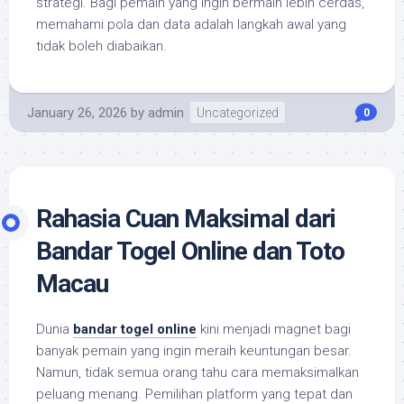
strategi. Bagi pemain yang ingin bermain lebih cerdas,
memahami pola dan data adalah langkah awal yang
tidak boleh diabaikan.
January 26, 2026
by
admin
Uncategorized
0
Rahasia Cuan Maksimal dari
Bandar Togel Online dan Toto
Macau
Dunia
bandar togel online
kini menjadi magnet bagi
banyak pemain yang ingin meraih keuntungan besar.
Namun, tidak semua orang tahu cara memaksimalkan
peluang menang. Pemilihan platform yang tepat dan