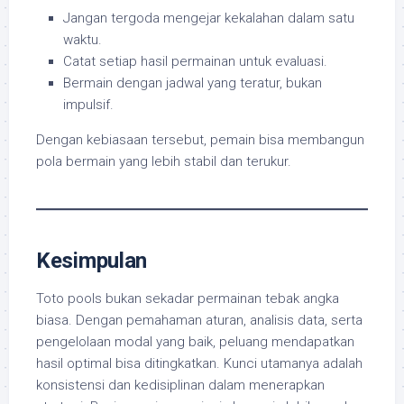
Jangan tergoda mengejar kekalahan dalam satu
waktu.
Catat setiap hasil permainan untuk evaluasi.
Bermain dengan jadwal yang teratur, bukan
impulsif.
Dengan kebiasaan tersebut, pemain bisa membangun
pola bermain yang lebih stabil dan terukur.
Kesimpulan
Toto pools bukan sekadar permainan tebak angka
biasa. Dengan pemahaman aturan, analisis data, serta
pengelolaan modal yang baik, peluang mendapatkan
hasil optimal bisa ditingkatkan. Kunci utamanya adalah
konsistensi dan kedisiplinan dalam menerapkan