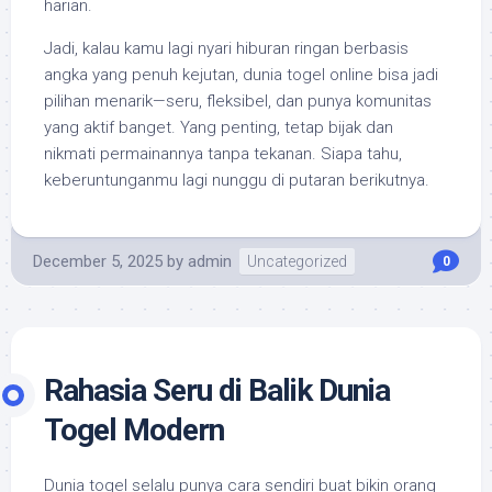
harian.
Jadi, kalau kamu lagi nyari hiburan ringan berbasis
angka yang penuh kejutan, dunia togel online bisa jadi
pilihan menarik—seru, fleksibel, dan punya komunitas
yang aktif banget. Yang penting, tetap bijak dan
nikmati permainannya tanpa tekanan. Siapa tahu,
keberuntunganmu lagi nunggu di putaran berikutnya.
December 5, 2025
by
admin
Uncategorized
0
Rahasia Seru di Balik Dunia
Togel Modern
Dunia togel selalu punya cara sendiri buat bikin orang