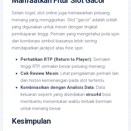
Manfaatkan Fitur Slot Gacor
Selain togel, slot online juga menawarkan peluang
menang yang menggiurkan. Slot “gacor” adalah istilah
yang digunakan untuk mesin dengan tingkat
pembayaran tinggi. Pemain yang mengetahui pola spin
dan kombinasi simbol biasanya lebih sering
mendapatkan jackpot atau free spin.
Perhatikan RTP (Return to Player):
Semakin
tinggi RTP, semakin besar peluang menang.
Cek Review Mesin:
Lihat pengalaman pemain lain
dan histori kemenangan pada slot tertentu.
Kombinasikan dengan Analisis Data:
Data
keluaran seperti yang disediakan
virus4d
bisa
membantu menentukan waktu terbaik bermain
untuk menang besar.
Kesimpulan