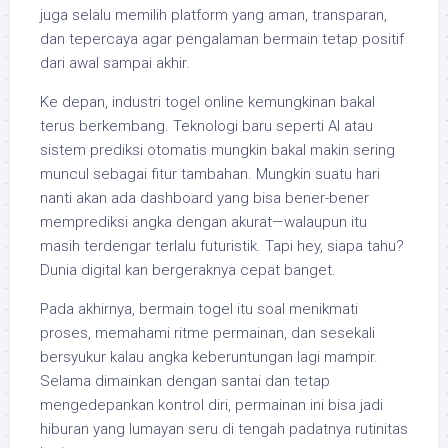
juga selalu memilih platform yang aman, transparan,
dan tepercaya agar pengalaman bermain tetap positif
dari awal sampai akhir.
Ke depan, industri togel online kemungkinan bakal
terus berkembang. Teknologi baru seperti AI atau
sistem prediksi otomatis mungkin bakal makin sering
muncul sebagai fitur tambahan. Mungkin suatu hari
nanti akan ada dashboard yang bisa bener-bener
memprediksi angka dengan akurat—walaupun itu
masih terdengar terlalu futuristik. Tapi hey, siapa tahu?
Dunia digital kan bergeraknya cepat banget.
Pada akhirnya, bermain togel itu soal menikmati
proses, memahami ritme permainan, dan sesekali
bersyukur kalau angka keberuntungan lagi mampir.
Selama dimainkan dengan santai dan tetap
mengedepankan kontrol diri, permainan ini bisa jadi
hiburan yang lumayan seru di tengah padatnya rutinitas