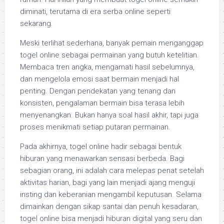
diminati, terutama di era serba online seperti
sekarang.
Meski terlihat sederhana, banyak pemain menganggap
togel online sebagai permainan yang butuh ketelitian.
Membaca tren angka, mengamati hasil sebelumnya,
dan mengelola emosi saat bermain menjadi hal
penting. Dengan pendekatan yang tenang dan
konsisten, pengalaman bermain bisa terasa lebih
menyenangkan. Bukan hanya soal hasil akhir, tapi juga
proses menikmati setiap putaran permainan.
Pada akhirnya, togel online hadir sebagai bentuk
hiburan yang menawarkan sensasi berbeda. Bagi
sebagian orang, ini adalah cara melepas penat setelah
aktivitas harian, bagi yang lain menjadi ajang menguji
insting dan keberanian mengambil keputusan. Selama
dimainkan dengan sikap santai dan penuh kesadaran,
togel online bisa menjadi hiburan digital yang seru dan