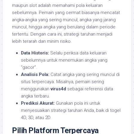
maupun slot adalah memahami pola keluaran
sebelumnya. Pemain yang cermat biasanya mencatat
angka-angka yang sering muncul, angka yang jarang
muncul, hingga angka yang berulang dalam periode
tertentu. Dengan cara ini, strategi taruhan menjadi
lebih terarah dan minim risiko.
Data Historis:
Selalu periksa data keluaran
sebelumnya untuk menemukan angka yang
“gacor”.
Analisis Pola:
Catat angka yang sering muncul di
situs terpercaya. Misalnya, pemain sering
menggunakan
virus4d
sebagai referensi data
angka terbaru.
Prediksi Akurat:
Gunakan pola ini untuk
menyesuaikan strategi taruhan Anda, baik di togel
4D, 3D, atau 2D.
Pilih Platform Terpercaya