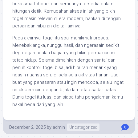
buka smartphone, dan semuanya tersedia dalam
hitungan detik. Kemudahan akses inilah yang bikin
togel makin relevan di era modern, bahkan di tengah
persaingan hiburan digital lainnya.
Pada akhirnya, togel itu soal menikmati proses.
Menebak angka, nunggu hasil, dan ngerasain sedikit
deg-degan adalah bagian yang bikin permainan ini
tetap hidup. Selama dimainkan dengan santai dan
penuh kontrol, togel bisa jadi hiburan menarik yang
ngasih nuansa seru di sela-sela aktivitas harian. Jadi,
buat yang penasaran atau ingin mencoba, selalu ingat
untuk bermain dengan bijak dan tetap sadar batas.
Dunia togel itu luas, dan siapa tahu pengalaman kamu
bakal beda dari yang lain.
December 2, 2025
by
admin
Uncategorized
0