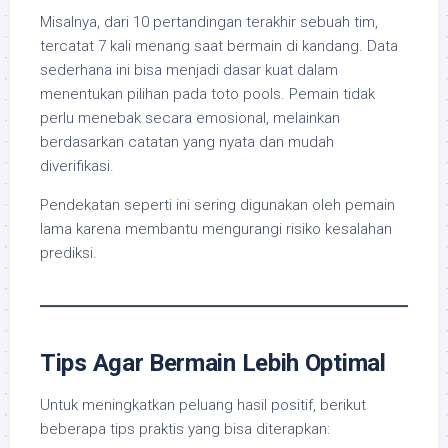
Misalnya, dari 10 pertandingan terakhir sebuah tim,
tercatat 7 kali menang saat bermain di kandang. Data
sederhana ini bisa menjadi dasar kuat dalam
menentukan pilihan pada toto pools. Pemain tidak
perlu menebak secara emosional, melainkan
berdasarkan catatan yang nyata dan mudah
diverifikasi.
Pendekatan seperti ini sering digunakan oleh pemain
lama karena membantu mengurangi risiko kesalahan
prediksi.
Tips Agar Bermain Lebih Optimal
Untuk meningkatkan peluang hasil positif, berikut
beberapa tips praktis yang bisa diterapkan: