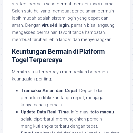
strategi bermain yang cermat menjadi kunci utama.
Salah satu hal yang membuat pengalaman bermain
lebih mudah adalah sistem login yang cepat dan
aman. Dengan
virus4d login
, pemain bisa langsung
mengakses permainan favorit tanpa hambatan,
membuat taruhan lebih lancar dan menyenangkan.
Keuntungan Bermain di Platform
Togel Terpercaya
Memilih situs terpercaya memberikan beberapa
keunggulan penting:
Transaksi Aman dan Cepat
: Deposit dan
penarikan dilakukan tanpa repot, menjaga
kenyamanan pemain.
Update Data Real-Time
: Informasi
toto macau
selalu diperbarui, memungkinkan pemain
mengikuti angka terbaru dengan tepat.