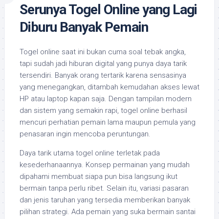
Serunya Togel Online yang Lagi
Diburu Banyak Pemain
Togel online saat ini bukan cuma soal tebak angka,
tapi sudah jadi hiburan digital yang punya daya tarik
tersendiri. Banyak orang tertarik karena sensasinya
yang menegangkan, ditambah kemudahan akses lewat
HP atau laptop kapan saja. Dengan tampilan modern
dan sistem yang semakin rapi, togel online berhasil
mencuri perhatian pemain lama maupun pemula yang
penasaran ingin mencoba peruntungan.
Daya tarik utama togel online terletak pada
kesederhanaannya. Konsep permainan yang mudah
dipahami membuat siapa pun bisa langsung ikut
bermain tanpa perlu ribet. Selain itu, variasi pasaran
dan jenis taruhan yang tersedia memberikan banyak
pilihan strategi. Ada pemain yang suka bermain santai