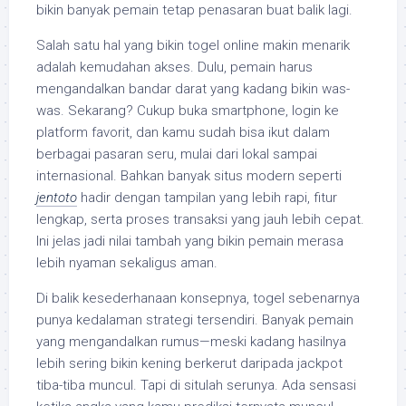
bikin banyak pemain tetap penasaran buat balik lagi.
Salah satu hal yang bikin togel online makin menarik
adalah kemudahan akses. Dulu, pemain harus
mengandalkan bandar darat yang kadang bikin was-
was. Sekarang? Cukup buka smartphone, login ke
platform favorit, dan kamu sudah bisa ikut dalam
berbagai pasaran seru, mulai dari lokal sampai
internasional. Bahkan banyak situs modern seperti
jentoto
hadir dengan tampilan yang lebih rapi, fitur
lengkap, serta proses transaksi yang jauh lebih cepat.
Ini jelas jadi nilai tambah yang bikin pemain merasa
lebih nyaman sekaligus aman.
Di balik kesederhanaan konsepnya, togel sebenarnya
punya kedalaman strategi tersendiri. Banyak pemain
yang mengandalkan rumus—meski kadang hasilnya
lebih sering bikin kening berkerut daripada jackpot
tiba-tiba muncul. Tapi di situlah serunya. Ada sensasi