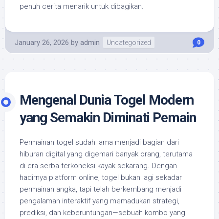
penuh cerita menarik untuk dibagikan.
January 26, 2026
by
admin
Uncategorized
0
Mengenal Dunia Togel Modern
yang Semakin Diminati Pemain
Permainan togel sudah lama menjadi bagian dari
hiburan digital yang digemari banyak orang, terutama
di era serba terkoneksi kayak sekarang. Dengan
hadirnya platform online, togel bukan lagi sekadar
permainan angka, tapi telah berkembang menjadi
pengalaman interaktif yang memadukan strategi,
prediksi, dan keberuntungan—sebuah kombo yang