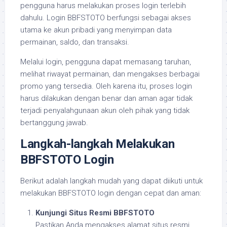
pengguna harus melakukan proses login terlebih
dahulu. Login BBFSTOTO berfungsi sebagai akses
utama ke akun pribadi yang menyimpan data
permainan, saldo, dan transaksi.
Melalui login, pengguna dapat memasang taruhan,
melihat riwayat permainan, dan mengakses berbagai
promo yang tersedia. Oleh karena itu, proses login
harus dilakukan dengan benar dan aman agar tidak
terjadi penyalahgunaan akun oleh pihak yang tidak
bertanggung jawab.
Langkah-langkah Melakukan
BBFSTOTO Login
Berikut adalah langkah mudah yang dapat diikuti untuk
melakukan BBFSTOTO login dengan cepat dan aman:
Kunjungi Situs Resmi BBFSTOTO
Pastikan Anda mengakses alamat situs resmi