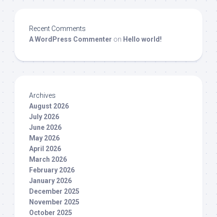
Recent Comments
A WordPress Commenter
on
Hello world!
Archives
August 2026
July 2026
June 2026
May 2026
April 2026
March 2026
February 2026
January 2026
December 2025
November 2025
October 2025