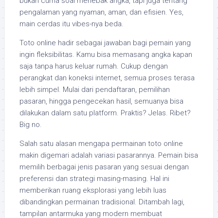
bukan cuma soal menebak angka, tapi juga tentang
pengalaman yang nyaman, aman, dan efisien. Yes,
main cerdas itu vibes-nya beda.
Toto online hadir sebagai jawaban bagi pemain yang
ingin fleksibilitas. Kamu bisa memasang angka kapan
saja tanpa harus keluar rumah. Cukup dengan
perangkat dan koneksi internet, semua proses terasa
lebih simpel. Mulai dari pendaftaran, pemilihan
pasaran, hingga pengecekan hasil, semuanya bisa
dilakukan dalam satu platform. Praktis? Jelas. Ribet?
Big no.
Salah satu alasan mengapa permainan toto online
makin digemari adalah variasi pasarannya. Pemain bisa
memilih berbagai jenis pasaran yang sesuai dengan
preferensi dan strategi masing-masing. Hal ini
memberikan ruang eksplorasi yang lebih luas
dibandingkan permainan tradisional. Ditambah lagi,
tampilan antarmuka yang modern membuat