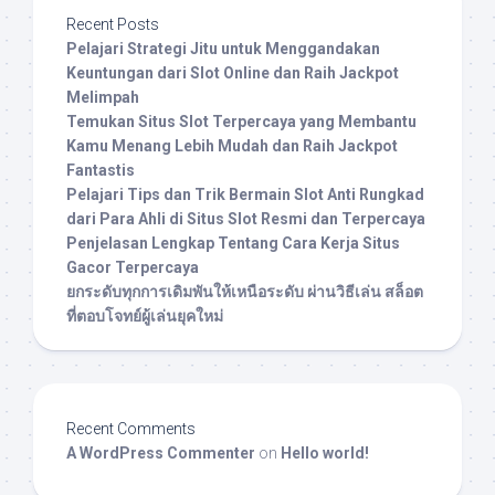
Recent Posts
Pelajari Strategi Jitu untuk Menggandakan
Keuntungan dari Slot Online dan Raih Jackpot
Melimpah
Temukan Situs Slot Terpercaya yang Membantu
Kamu Menang Lebih Mudah dan Raih Jackpot
Fantastis
Pelajari Tips dan Trik Bermain Slot Anti Rungkad
dari Para Ahli di Situs Slot Resmi dan Terpercaya
Penjelasan Lengkap Tentang Cara Kerja Situs
Gacor Terpercaya
ยกระดับทุกการเดิมพันให้เหนือระดับ ผ่านวิธีเล่น สล็อต
ที่ตอบโจทย์ผู้เล่นยุคใหม่
Recent Comments
A WordPress Commenter
on
Hello world!