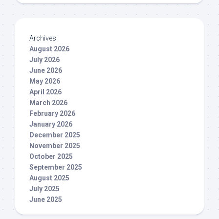
Archives
August 2026
July 2026
June 2026
May 2026
April 2026
March 2026
February 2026
January 2026
December 2025
November 2025
October 2025
September 2025
August 2025
July 2025
June 2025