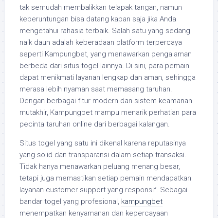
tak semudah membalikkan telapak tangan, namun
keberuntungan bisa datang kapan saja jika Anda
mengetahui rahasia terbaik. Salah satu yang sedang
naik daun adalah keberadaan platform terpercaya
seperti Kampungbet, yang menawarkan pengalaman
berbeda dari situs togel lainnya. Di sini, para pemain
dapat menikmati layanan lengkap dan aman, sehingga
merasa lebih nyaman saat memasang taruhan.
Dengan berbagai fitur modern dan sistem keamanan
mutakhir, Kampungbet mampu menarik perhatian para
pecinta taruhan online dari berbagai kalangan.
Situs togel yang satu ini dikenal karena reputasinya
yang solid dan transparansi dalam setiap transaksi.
Tidak hanya menawarkan peluang menang besar,
tetapi juga memastikan setiap pemain mendapatkan
layanan customer support yang responsif. Sebagai
bandar togel yang profesional,
kampungbet
menempatkan kenyamanan dan kepercayaan