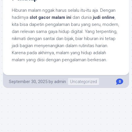
Hiburan malam nggak harus selalu itu-itu aja. Dengan
hadirnya
slot gacor malam ini
dan dunia
judi online
,
kita bisa dapetin pengalaman baru yang seru, modern,
dan relevan sama gaya hidup digital. Yang terpenting,
nikmati dengan santai dan bijak, biar hiburan ini tetap
jadi bagian menyenangkan dalam rutinitas harian.
Karena pada akhirnya, malam yang hidup adalah
malam yang diisi dengan pengalaman berkesan.
September 30, 2025
by
admin
Uncategorized
0