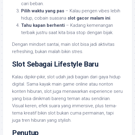
cari beban.
Pilih waktu yang pas
– Kalau pengen vibes lebih
hidup, cobain suasana
slot gacor malam ini
.
Tahu kapan berhenti
– Kadang kemenangan
terbaik justru saat kita bisa stop dengan bijak.
Dengan mindset santai, main slot bisa jadi aktivitas
refreshing, bukan malah bikin stres.
Slot Sebagai Lifestyle Baru
Kalau dipikir-pikir, slot udah jadi bagian dari gaya hidup
digital. Sama kayak main game online atau nonton
konten hiburan, slot juga menawarkan experience seru
yang bisa dinikmati bareng teman atau sendirian.
Visual keren, efek suara yang immersive, plus tema-
tema kreatif bikin slot bukan cuma permainan, tapi
juga tren hiburan yang stylish.
Penutup