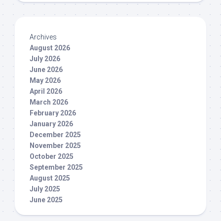
Archives
August 2026
July 2026
June 2026
May 2026
April 2026
March 2026
February 2026
January 2026
December 2025
November 2025
October 2025
September 2025
August 2025
July 2025
June 2025