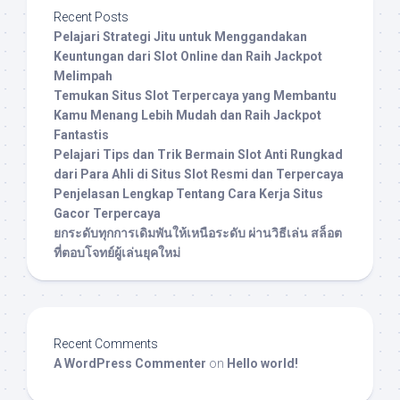
Recent Posts
Pelajari Strategi Jitu untuk Menggandakan
Keuntungan dari Slot Online dan Raih Jackpot
Melimpah
Temukan Situs Slot Terpercaya yang Membantu
Kamu Menang Lebih Mudah dan Raih Jackpot
Fantastis
Pelajari Tips dan Trik Bermain Slot Anti Rungkad
dari Para Ahli di Situs Slot Resmi dan Terpercaya
Penjelasan Lengkap Tentang Cara Kerja Situs
Gacor Terpercaya
ยกระดับทุกการเดิมพันให้เหนือระดับ ผ่านวิธีเล่น สล็อต
ที่ตอบโจทย์ผู้เล่นยุคใหม่
Recent Comments
A WordPress Commenter
on
Hello world!