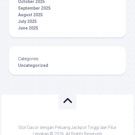
October 2025
September 2025
August 2025
July 2025
June 2025
Categories
Uncategorized
Slot Gacor dengan Peluang Jackpot Tinggi dan Fitur
Lengkap © 2026. All Rights Reserved.