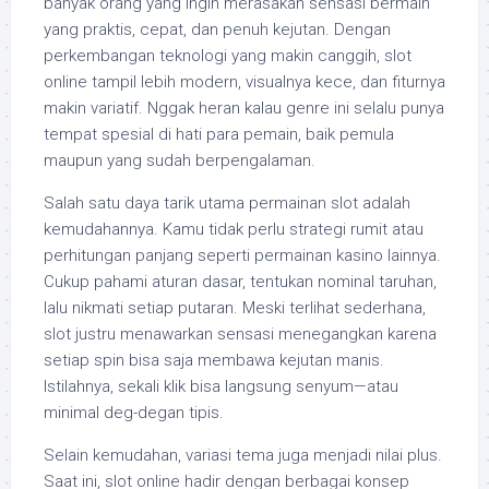
banyak orang yang ingin merasakan sensasi bermain
yang praktis, cepat, dan penuh kejutan. Dengan
perkembangan teknologi yang makin canggih, slot
online tampil lebih modern, visualnya kece, dan fiturnya
makin variatif. Nggak heran kalau genre ini selalu punya
tempat spesial di hati para pemain, baik pemula
maupun yang sudah berpengalaman.
Salah satu daya tarik utama permainan slot adalah
kemudahannya. Kamu tidak perlu strategi rumit atau
perhitungan panjang seperti permainan kasino lainnya.
Cukup pahami aturan dasar, tentukan nominal taruhan,
lalu nikmati setiap putaran. Meski terlihat sederhana,
slot justru menawarkan sensasi menegangkan karena
setiap spin bisa saja membawa kejutan manis.
Istilahnya, sekali klik bisa langsung senyum—atau
minimal deg-degan tipis.
Selain kemudahan, variasi tema juga menjadi nilai plus.
Saat ini, slot online hadir dengan berbagai konsep