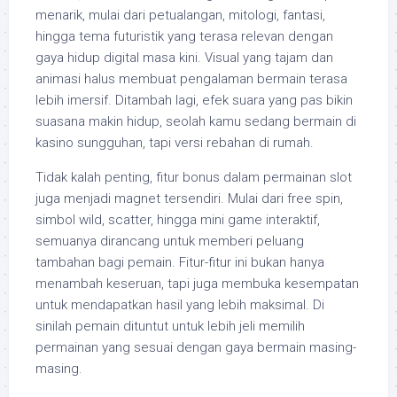
menarik, mulai dari petualangan, mitologi, fantasi,
hingga tema futuristik yang terasa relevan dengan
gaya hidup digital masa kini. Visual yang tajam dan
animasi halus membuat pengalaman bermain terasa
lebih imersif. Ditambah lagi, efek suara yang pas bikin
suasana makin hidup, seolah kamu sedang bermain di
kasino sungguhan, tapi versi rebahan di rumah.
Tidak kalah penting, fitur bonus dalam permainan slot
juga menjadi magnet tersendiri. Mulai dari free spin,
simbol wild, scatter, hingga mini game interaktif,
semuanya dirancang untuk memberi peluang
tambahan bagi pemain. Fitur-fitur ini bukan hanya
menambah keseruan, tapi juga membuka kesempatan
untuk mendapatkan hasil yang lebih maksimal. Di
sinilah pemain dituntut untuk lebih jeli memilih
permainan yang sesuai dengan gaya bermain masing-
masing.