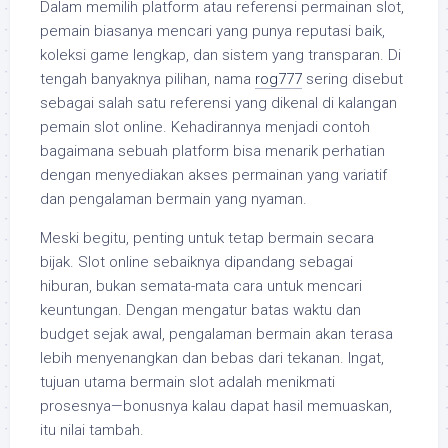
Dalam memilih platform atau referensi permainan slot,
pemain biasanya mencari yang punya reputasi baik,
koleksi game lengkap, dan sistem yang transparan. Di
tengah banyaknya pilihan, nama
rog777
sering disebut
sebagai salah satu referensi yang dikenal di kalangan
pemain slot online. Kehadirannya menjadi contoh
bagaimana sebuah platform bisa menarik perhatian
dengan menyediakan akses permainan yang variatif
dan pengalaman bermain yang nyaman.
Meski begitu, penting untuk tetap bermain secara
bijak. Slot online sebaiknya dipandang sebagai
hiburan, bukan semata-mata cara untuk mencari
keuntungan. Dengan mengatur batas waktu dan
budget sejak awal, pengalaman bermain akan terasa
lebih menyenangkan dan bebas dari tekanan. Ingat,
tujuan utama bermain slot adalah menikmati
prosesnya—bonusnya kalau dapat hasil memuaskan,
itu nilai tambah.