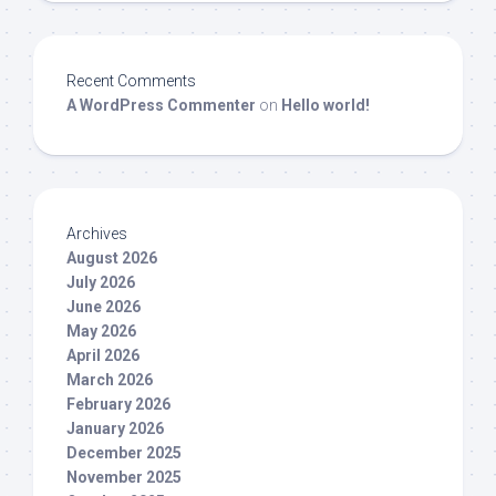
Recent Comments
A WordPress Commenter
on
Hello world!
Archives
August 2026
July 2026
June 2026
May 2026
April 2026
March 2026
February 2026
January 2026
December 2025
November 2025