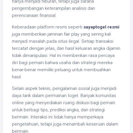
hanya menjadi hiburan, tetapi juga sarana
pengembangan keterampilan analisis dan
perencanaan finansial.
Keberadaan platform resmi seperti
sayaptogel resmi
juga memberikan jaminan fair play yang sering kali
menjadi masalah pada situs ilegal. Setiap transaksi
tercatat dengan jelas, dan hasil keluaran angka dijamin
tidak dimanipulasi. Hal ini memberikan rasa percaya
diri bagi pemain bahwa usaha dan strategi mereka
benar-benar memiliki peluang untuk membuahkan
hasil.
Selain aspek teknis, pengalaman sosial juga menjadi
daya tarik dalam permainan togel. Banyak komunitas
online yang menyediakan ruang diskusi bagi pemain
untuk berbagi tips, prediksi angka, dan strategi
bermain. Interaksi ini tidak hanya memperkaya
pengetahuan, tetapi juga menambah keseruan dalam
bermain.