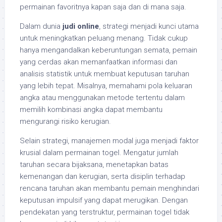
permainan favoritnya kapan saja dan di mana saja.
Dalam dunia
judi online
, strategi menjadi kunci utama
untuk meningkatkan peluang menang. Tidak cukup
hanya mengandalkan keberuntungan semata, pemain
yang cerdas akan memanfaatkan informasi dan
analisis statistik untuk membuat keputusan taruhan
yang lebih tepat. Misalnya, memahami pola keluaran
angka atau menggunakan metode tertentu dalam
memilih kombinasi angka dapat membantu
mengurangi risiko kerugian.
Selain strategi, manajemen modal juga menjadi faktor
krusial dalam permainan togel. Mengatur jumlah
taruhan secara bijaksana, menetapkan batas
kemenangan dan kerugian, serta disiplin terhadap
rencana taruhan akan membantu pemain menghindari
keputusan impulsif yang dapat merugikan. Dengan
pendekatan yang terstruktur, permainan togel tidak