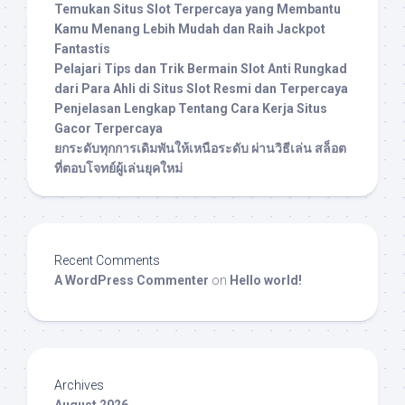
Temukan Situs Slot Terpercaya yang Membantu
Kamu Menang Lebih Mudah dan Raih Jackpot
Fantastis
Pelajari Tips dan Trik Bermain Slot Anti Rungkad
dari Para Ahli di Situs Slot Resmi dan Terpercaya
Penjelasan Lengkap Tentang Cara Kerja Situs
Gacor Terpercaya
ยกระดับทุกการเดิมพันให้เหนือระดับ ผ่านวิธีเล่น สล็อต
ที่ตอบโจทย์ผู้เล่นยุคใหม่
Recent Comments
A WordPress Commenter
on
Hello world!
Archives