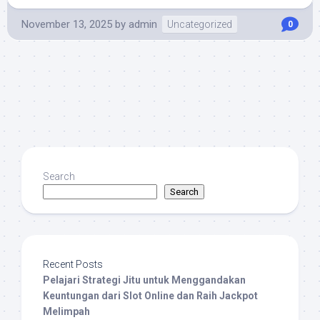
November 13, 2025
by
admin
Uncategorized
0
Search
Search
Recent Posts
Pelajari Strategi Jitu untuk Menggandakan
Keuntungan dari Slot Online dan Raih Jackpot
Melimpah