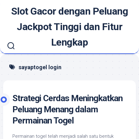
Skip
Slot Gacor dengan Peluang
to
content
Jackpot Tinggi dan Fitur
Lengkap
sayaptogel login
Strategi Cerdas Meningkatkan
Peluang Menang dalam
Permainan Togel
Permainan togel telah menjadi salah satu bentuk