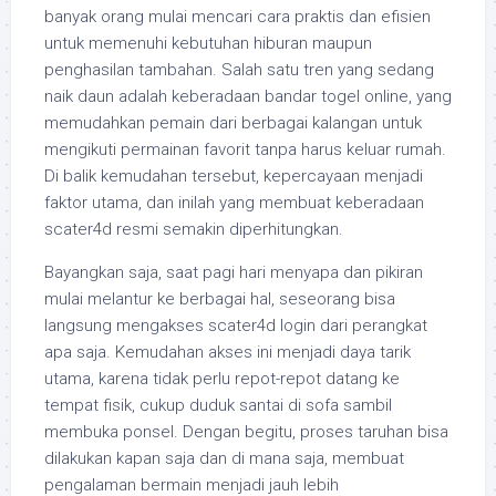
banyak orang mulai mencari cara praktis dan efisien
untuk memenuhi kebutuhan hiburan maupun
penghasilan tambahan. Salah satu tren yang sedang
naik daun adalah keberadaan bandar togel online, yang
memudahkan pemain dari berbagai kalangan untuk
mengikuti permainan favorit tanpa harus keluar rumah.
Di balik kemudahan tersebut, kepercayaan menjadi
faktor utama, dan inilah yang membuat keberadaan
scater4d resmi semakin diperhitungkan.
Bayangkan saja, saat pagi hari menyapa dan pikiran
mulai melantur ke berbagai hal, seseorang bisa
langsung mengakses scater4d login dari perangkat
apa saja. Kemudahan akses ini menjadi daya tarik
utama, karena tidak perlu repot-repot datang ke
tempat fisik, cukup duduk santai di sofa sambil
membuka ponsel. Dengan begitu, proses taruhan bisa
dilakukan kapan saja dan di mana saja, membuat
pengalaman bermain menjadi jauh lebih