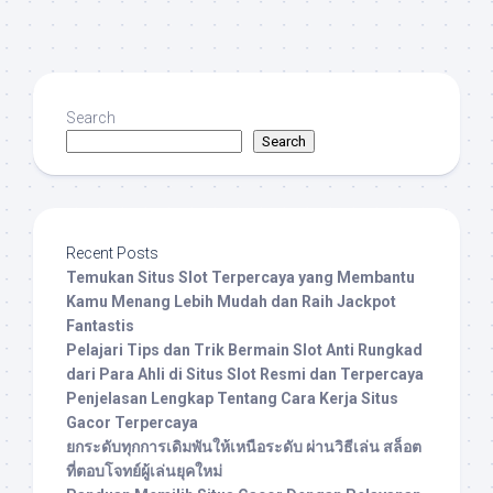
Search
Search
Recent Posts
Temukan Situs Slot Terpercaya yang Membantu
Kamu Menang Lebih Mudah dan Raih Jackpot
Fantastis
Pelajari Tips dan Trik Bermain Slot Anti Rungkad
dari Para Ahli di Situs Slot Resmi dan Terpercaya
Penjelasan Lengkap Tentang Cara Kerja Situs
Gacor Terpercaya
ยกระดับทุกการเดิมพันให้เหนือระดับ ผ่านวิธีเล่น สล็อต
ที่ตอบโจทย์ผู้เล่นยุคใหม่