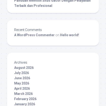
Panduan Memilih Situs Gacor Dengan Pelayanan
Terbaik dan Profesional
Recent Comments
A WordPress Commenter
on
Hello world!
Archives
August 2026
July 2026
June 2026
May 2026
April 2026
March 2026
February 2026
January 2026