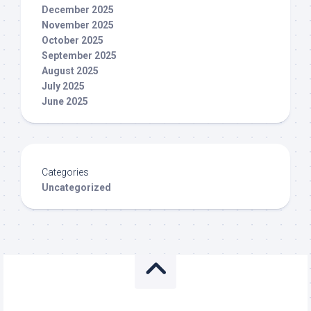
December 2025
November 2025
October 2025
September 2025
August 2025
July 2025
June 2025
Categories
Uncategorized