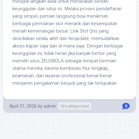
menjadi langkah awal untuk merasakan sendiri
keunggulan dari situs ini. Melalui proses pendaftaran
yang simpel, pemain langsung bisa menikmati
berbagai permainan slot menarik dan kesempatan
meraih kemenangan besar. Link Slot Qris yang
disediakan selalu aktif dan terupdate, memudahkan
akses kapan saja dan di mana saja. Dengan berbagai
keunggulan ini, tidak heran jika banyak bettor yang
memilih situs ZEUSBOLA sebagai tempat bermain
utama mereka, karena kombinasi fitur lengkap,
keamanan, dan layanan profesional benar-benar
menjamin pengalaman berjudi yang tak terlupakan.
April 21, 2026
by
admin
Uncategorized
0