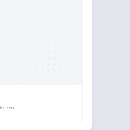
Reserved.