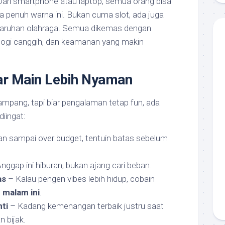
 Dari smartphone atau laptop, semua orang bisa
 penuh warna ini. Bukan cuma slot, ada juga
i taruhan olahraga. Semua dikemas dengan
ologi canggih, dan keamanan yang makin
iar Main Lebih Nyaman
mpang, tapi biar pengalaman tetap fun, ada
diingat:
n sampai over budget, tentuin batas sebelum
nggap ini hiburan, bukan ajang cari beban.
as
– Kalau pengen vibes lebih hidup, cobain
 malam ini
.
ti
– Kadang kemenangan terbaik justru saat
n bijak.