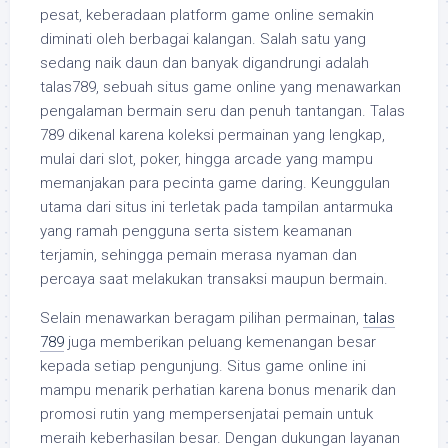
pesat, keberadaan platform game online semakin
diminati oleh berbagai kalangan. Salah satu yang
sedang naik daun dan banyak digandrungi adalah
talas789, sebuah situs game online yang menawarkan
pengalaman bermain seru dan penuh tantangan. Talas
789 dikenal karena koleksi permainan yang lengkap,
mulai dari slot, poker, hingga arcade yang mampu
memanjakan para pecinta game daring. Keunggulan
utama dari situs ini terletak pada tampilan antarmuka
yang ramah pengguna serta sistem keamanan
terjamin, sehingga pemain merasa nyaman dan
percaya saat melakukan transaksi maupun bermain.
Selain menawarkan beragam pilihan permainan,
talas
789
juga memberikan peluang kemenangan besar
kepada setiap pengunjung. Situs game online ini
mampu menarik perhatian karena bonus menarik dan
promosi rutin yang mempersenjatai pemain untuk
meraih keberhasilan besar. Dengan dukungan layanan