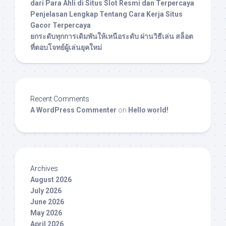
dari Para Ahli di Situs Slot Resmi dan Terpercaya
Penjelasan Lengkap Tentang Cara Kerja Situs
Gacor Terpercaya
ยกระดับทุกการเดิมพันให้เหนือระดับ ผ่านวิธีเล่น สล็อต
ที่ตอบโจทย์ผู้เล่นยุคใหม่
Recent Comments
A WordPress Commenter
on
Hello world!
Archives
August 2026
July 2026
June 2026
May 2026
April 2026