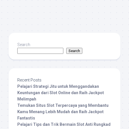
Search
Search
Recent Posts
Pelajari Strategi Jitu untuk Menggandakan
Keuntungan dari Slot Online dan Raih Jackpot
Melimpah
Temukan Situs Slot Terpercaya yang Membantu
Kamu Menang Lebih Mudah dan Raih Jackpot
Fantastis
Pelajari Tips dan Trik Bermain Slot Anti Rungkad