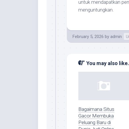
untuk mendapatkan pen
menguntungkan.
February 5, 2026
by
admin
U
You may also like.
Bagaimana Situs
Gacor Membuka
Peluang Baru di
Dunia Judi Online