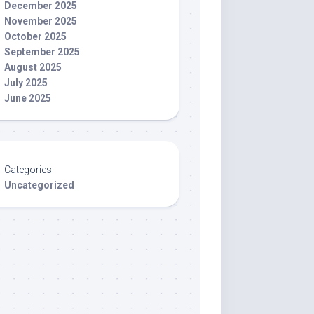
December 2025
November 2025
October 2025
September 2025
August 2025
July 2025
June 2025
Categories
Uncategorized