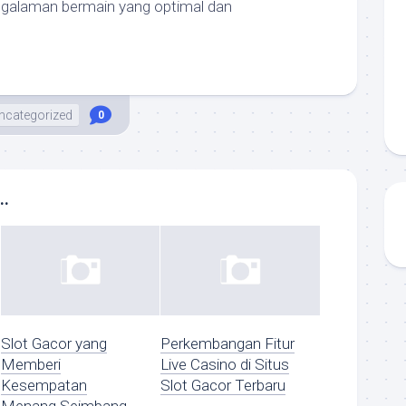
galaman bermain yang optimal dan
ncategorized
0
..
Slot Gacor yang
Perkembangan Fitur
Memberi
Live Casino di Situs
Kesempatan
Slot Gacor Terbaru
Menang Seimbang