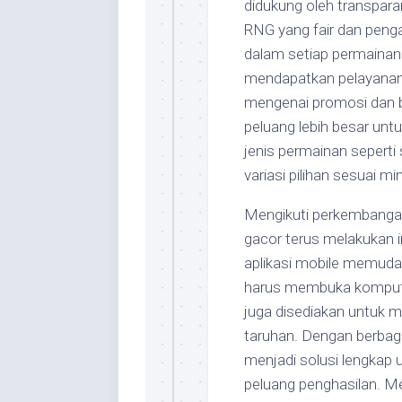
didukung oleh transpara
RNG yang fair dan penga
dalam setiap permaina
mendapatkan pelayanan y
mengenai promosi dan b
peluang lebih besar unt
jenis permainan seperti
variasi pilihan sesuai m
Mengikuti perkembangan 
gacor terus melakukan i
aplikasi mobile memuda
harus membuka komputer.
juga disediakan untuk
taruhan. Dengan berbaga
menjadi solusi lengkap
peluang penghasilan. M