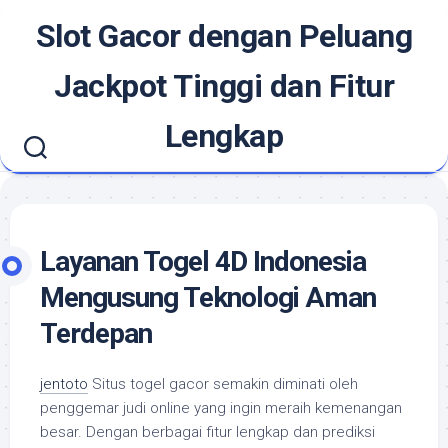
Skip
Slot Gacor dengan Peluang
to
content
Jackpot Tinggi dan Fitur
Lengkap
Layanan Togel 4D Indonesia
Mengusung Teknologi Aman
Terdepan
jentoto
Situs togel gacor semakin diminati oleh
penggemar judi online yang ingin meraih kemenangan
besar. Dengan berbagai fitur lengkap dan prediksi