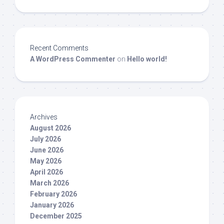
Recent Comments
A WordPress Commenter
on
Hello world!
Archives
August 2026
July 2026
June 2026
May 2026
April 2026
March 2026
February 2026
January 2026
December 2025