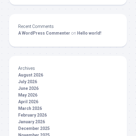
Recent Comments
A WordPress Commenter
on
Hello world!
Archives
August 2026
July 2026
June 2026
May 2026
April 2026
March 2026
February 2026
January 2026
December 2025
November 2025