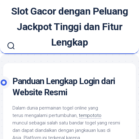
Skip
Slot Gacor dengan Peluang
to
content
Jackpot Tinggi dan Fitur
Lengkap
Panduan Lengkap Login dari
Website Resmi
Dalam dunia permainan togel online yang
terus mengalami pertumbuhan,
tempototo
muncul sebagai salah satu bandar togel yang resmi
dan dapat diandalkan dengan jangkauan luas di
Asia. Platform ini terkenal karena