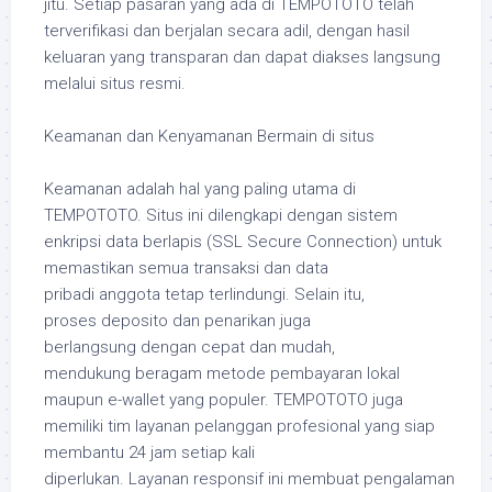
jitu. Setiap pasaran yang ada di TEMPOTOTO telah
terverifikasi dan berjalan secara adil, dengan hasil
keluaran yang transparan dan dapat diakses langsung
melalui situs resmi.
Keamanan dan Kenyamanan Bermain di situs
Keamanan adalah hal yang paling utama di
TEMPOTOTO. Situs ini dilengkapi dengan sistem
enkripsi data berlapis (SSL Secure Connection) untuk
memastikan semua transaksi dan data
pribadi anggota tetap terlindungi. Selain itu,
proses deposito dan penarikan juga
berlangsung dengan cepat dan mudah,
mendukung beragam metode pembayaran lokal
maupun e-wallet yang populer. TEMPOTOTO juga
memiliki tim layanan pelanggan profesional yang siap
membantu 24 jam setiap kali
diperlukan. Layanan responsif ini membuat pengalaman