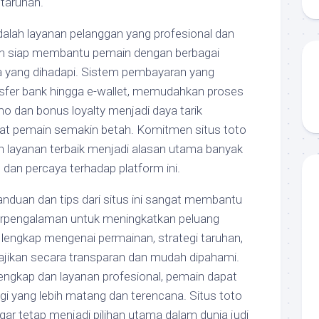
taruhan.
dalah layanan pelanggan yang profesional dan
m siap membantu pemain dengan berbagai
a yang dihadapi. Sistem pembayaran yang
nsfer bank hingga e-wallet, memudahkan proses
mo dan bonus loyalty menjadi daya tarik
 pemain semakin betah. Komitmen situs toto
 layanan terbaik menjadi alasan utama banyak
an percaya terhadap platform ini.
panduan dan tips dari situs ini sangat membantu
rpengalaman untuk meningkatkan peluang
lengkap mengenai permainan, strategi taruhan,
isajikan secara transparan dan mudah dipahami.
engkap dan layanan profesional, pemain dapat
 yang lebih matang dan terencana. Situs toto
gar tetap menjadi pilihan utama dalam dunia judi