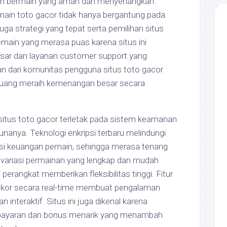
n bermain yang aman dan menyenangkan.
main toto gacor tidak hanya bergantung pada
ga strategi yang tepat serta pemilihan situs
emain yang merasa puas karena situs ini
sar dan layanan customer support yang
an dari komunitas pengguna situs toto gacor
luang meraih kemenangan besar secara
situs toto gacor terletak pada sistem keamanan
anya. Teknologi enkripsi terbaru melindungi
aksi keuangan pemain, sehingga merasa tenang
u, variasi permainan yang lengkap dan mudah
 perangkat memberikan fleksibilitas tinggi. Fitur
e skor secara real-time membuat pengalaman
 interaktif. Situs ini juga dikenal karena
bayaran dan bonus menarik yang menambah