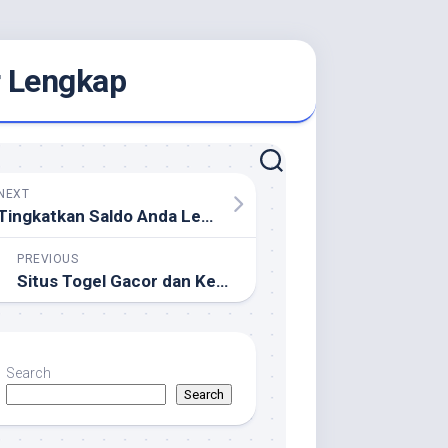
r Lengkap
NEXT
Tingkatkan Saldo Anda Lewat Slot 10K dengan Langkah Tepat
PREVIOUS
Situs Togel Gacor dan Keunggulan dalam Menyediakan Data Statistik
Search
Search