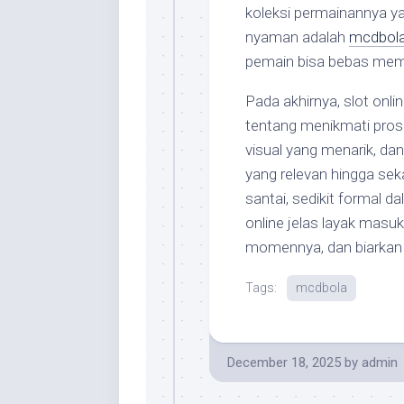
koleksi permainannya y
nyaman adalah
mcdbol
pemain bisa bebas memi
Pada akhirnya, slot onli
tentang menikmati prose
visual yang menarik, dan 
yang relevan hingga seka
santai, sedikit formal d
online jelas layak masuk
momennya, dan biarkan 
Tags:
mcdbola
December 18, 2025
by
admin