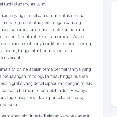
ai tapi tetap menantang.
ermainan yang simpel dan ramah untuk semua
rlu strategi rumit atau perhitungan panjang
 Cukup pahami aturan dasar, tentukan nominal
ol putar. Dari situlah keseruan dimulai. Walau
ap permainan slot punya ciri khas masing-masing,
gulungan, hingga fitur bonus yang bikin
n variatif.
tama slot online adalah tema permainannya yang
a petualangan, mitologi, fantasi, hingga nuansa
esain grafis yang detail dipadukan dengan musik
 suasana bermain terasa lebih hidup. Rasanya
ain, tapi cukup lewat layar ponsel atau laptop.
tinya seru.
am permainan slot juga jadi alasan kenapa game ini