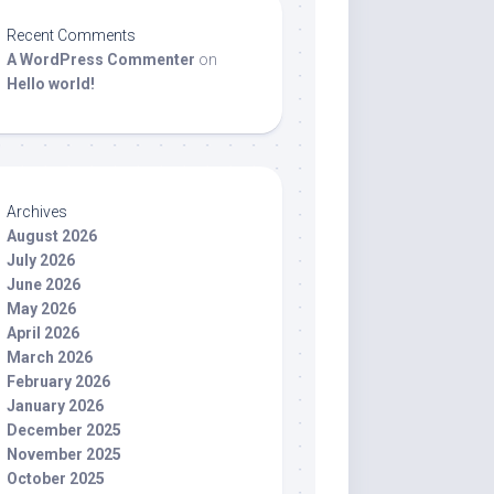
Recent Comments
A WordPress Commenter
on
Hello world!
Archives
August 2026
July 2026
June 2026
May 2026
April 2026
March 2026
February 2026
January 2026
December 2025
November 2025
October 2025