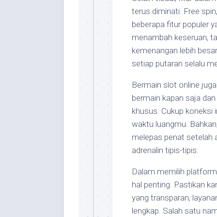
terus diminati. Free spi
beberapa fitur populer y
menambah keseruan, ta
kemenangan lebih besar. 
setiap putaran selalu 
Bermain slot online juga
bermain kapan saja dan 
khusus. Cukup koneksi i
waktu luangmu. Bahkan,
melepas penat setelah ak
adrenalin tipis-tipis.
Dalam memilih platform
hal penting. Pastikan 
yang transparan, layana
lengkap. Salah satu nam