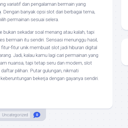
ang variatif dan pengalaman bermain yang
a
. Dengan banyak opsi slot dari berbagai tema,
lih permainan sesuai selera.
ne bukan sekadar soal menang atau kalah, tapi
s bermain itu sendiri. Sensasi menunggu hasil,
fitur-fitur unik membuat slot jadi hiburan digital
rang. Jadi, kalau kamu lagi cari permainan yang
alam nuansa, tapi tetap seru dan modern, slot
 daftar pilihan. Putar gulungan, nikmati
keberuntungan bekerja dengan gayanya sendiri.
Uncategorized
0