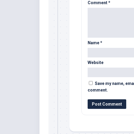
Comment
*
Name
*
Website
Save my name, email,
comment.