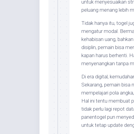
untuk menyesuaikan stra
peluang menang lebih m
Tidak hanya itu, togel 
mengatur modal. Berma
kehabisan uang, bahkan
disiplin, pemain bisa m
kapan harus berhenti. H
menyenangkan tanpa men
Di era digital, kemudaha
Sekarang, pemain bisa m
mempelajari pola angka, 
Hal ini tentu membuat pe
tidak perlu lagi repot d
panentogel pun menye
untuk tetap update deng