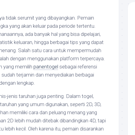
ya tidak serumit yang dibayangkan. Pemain
ka yang akan keluar pada periode tertentu.
anaannya, ada banyak hal yang bisa dipelajari,
atistik keluaran, hingga berbagai tips yang dapat
menang. Salah satu cara untuk mempermudah
alah dengan menggunakan platform terpercaya.
n yang memilih
panentogel
sebagai referensi
g sudah terjamin dan menyediakan berbagai
 dengan lengkap.
is-jenis taruhan juga penting. Dalam togel,
 taruhan yang umum digunakan, seperti 2D, 3D,
ruhan memiliki cara dan peluang menang yang
han 2D lebih mudah ditebak dibandingkan 4D, tapi
u lebih kecil. Oleh karena itu, pemain disarankan