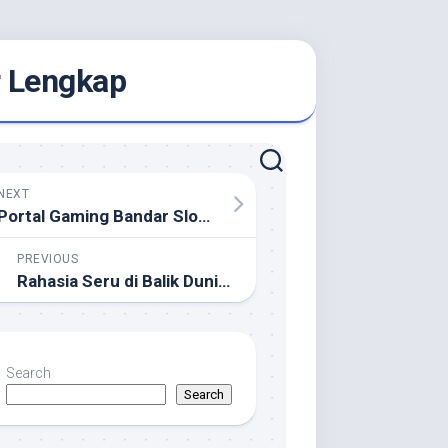
r Lengkap
NEXT
Portal Gaming Bandar Slot Resmi Terbaru Terlengkap
PREVIOUS
Rahasia Seru di Balik Dunia Togel Modern
Search
Search