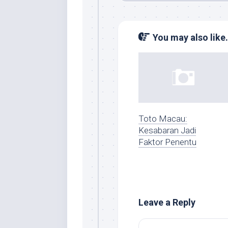
You may also like.
Toto Macau:
Kesabaran Jadi
Faktor Penentu
Leave a Reply