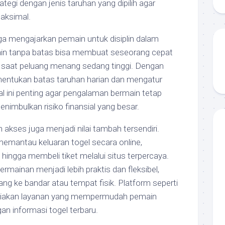
tegi dengan jenis taruhan yang dipilih agar
aksimal.
juga mengajarkan pemain untuk disiplin dalam
in tanpa batas bisa membuat seseorang cepat
 saat peluang menang sedang tinggi. Dengan
enentukan batas taruhan harian dan mengatur
al ini penting agar pengalaman bermain tetap
imbulkan risiko finansial yang besar.
n akses juga menjadi nilai tambah tersendiri.
emantau keluaran togel secara online,
hingga membeli tiket melalui situs terpercaya.
rmainan menjadi lebih praktis dan fleksibel,
atang ke bandar atau tempat fisik. Platform seperti
diakan layanan yang mempermudah pemain
an informasi togel terbaru.