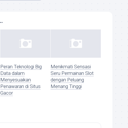
..
Peran Teknologi Big
Menikmati Sensasi
Data dalam
Seru Permainan Slot
Menyesuaikan
dengan Peluang
Penawaran di Situs
Menang Tinggi
Gacor