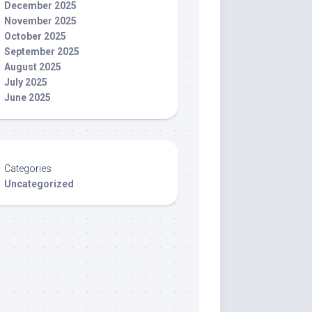
December 2025
November 2025
October 2025
September 2025
August 2025
July 2025
June 2025
Categories
Uncategorized