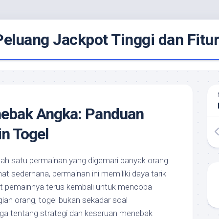
Peluang Jackpot Tinggi dan Fitu
ebak Angka: Panduan
n Togel
lah satu permainan yang digemari banyak orang
ihat sederhana, permainan ini memiliki daya tarik
t pemainnya terus kembali untuk mencoba
ian orang, togel bukan sekadar soal
uga tentang strategi dan keseruan menebak