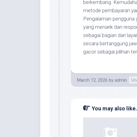
berkembang. Kemudahan
metode pembayaran yang
Pengalaman pengguna ya
yang menarik dan respon
sebagai bagian dari la
secara bertanggung jaw
gacor sebagai pilihan te
March 12, 2026
by
admin
Un
You may also like.