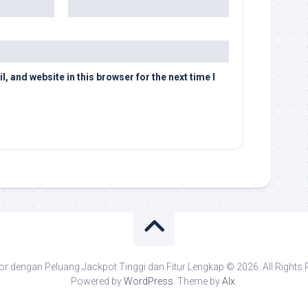
 and website in this browser for the next time I
or dengan Peluang Jackpot Tinggi dan Fitur Lengkap © 2026. All Rights 
Powered by
WordPress
. Theme by
Alx
.