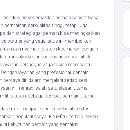
m mendukung keberhasilan pemain sangat besar.
permainan berkualitas tinggi, tetapi juga
ps dan strategi agar pemain bisa meningkatkan
a partner yang setia, situs ini memberikan
 aman dan nyaman. Sistem keamanan canggih
 dan transaksi keuangan dari ancaman pihak
 dan layanan pelanggan 24 jam siap membantu
 Dengan layanan yang profesional, pemain
h percaya diri dalam menjalani setiap sesi
yaan ini menjadi salah satu alasan utama
ilih situs ini sebagai tempat bermain utama.
pdate rutin menjadi kunci keberhasilan situs
kan popularitasnya. Fitur-fitur terbaru selalu
nuhi kebutuhan pemain yang semakin