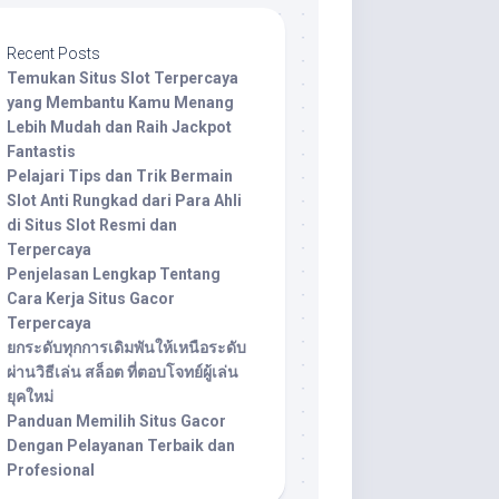
Recent Posts
Temukan Situs Slot Terpercaya
yang Membantu Kamu Menang
Lebih Mudah dan Raih Jackpot
Fantastis
Pelajari Tips dan Trik Bermain
Slot Anti Rungkad dari Para Ahli
di Situs Slot Resmi dan
Terpercaya
Penjelasan Lengkap Tentang
Cara Kerja Situs Gacor
Terpercaya
ยกระดับทุกการเดิมพันให้เหนือระดับ
ผ่านวิธีเล่น สล็อต ที่ตอบโจทย์ผู้เล่น
ยุคใหม่
Panduan Memilih Situs Gacor
Dengan Pelayanan Terbaik dan
Profesional