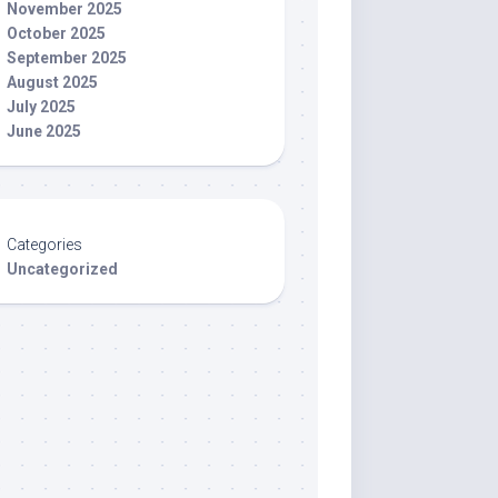
November 2025
October 2025
September 2025
August 2025
July 2025
June 2025
Categories
Uncategorized