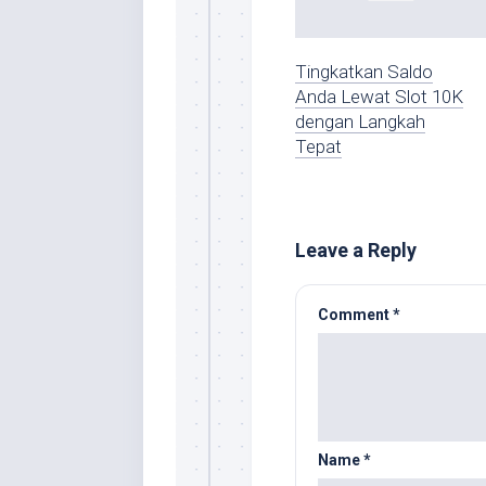
Tingkatkan Saldo
Anda Lewat Slot 10K
dengan Langkah
Tepat
Leave a Reply
Comment
*
Name
*