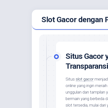
Skip
Slot Gacor dengan 
to
content
Situs Gacor
Transparansi
Situs
slot gacor
menjadi
online yang ingin merai
unggulan dan tampilan 
bermain yang berbeda da
slot tersedia, mulai dar