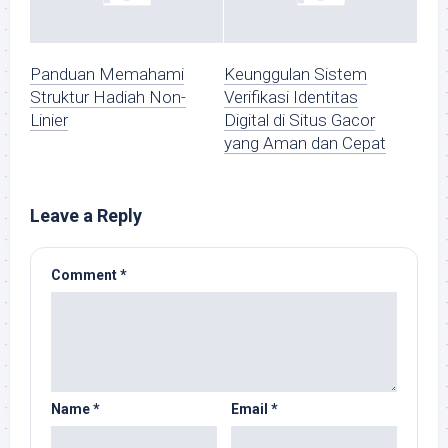
Panduan Memahami
Keunggulan Sistem
Struktur Hadiah Non-
Verifikasi Identitas
Linier
Digital di Situs Gacor
yang Aman dan Cepat
Leave a Reply
Comment
*
Name
*
Email
*