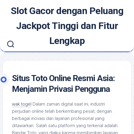
Skip
Slot Gacor dengan Peluang
to
content
Jackpot Tinggi dan Fitur
Lengkap
Situs Toto Online Resmi Asia:
Menjamin Privasi Pengguna
wak togel
Dalam zaman digital saat ini, industri
perjudian online telah berkembang pesat, dengan
berbagai inovasi dan layanan profesional yang
ditawarkan. Salah satu platform yang terkenal adalah
Bandar Toto, yang diakui karena memberikan layanan