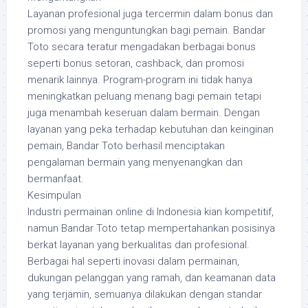
Layanan profesional juga tercermin dalam bonus dan
promosi yang menguntungkan bagi pemain. Bandar
Toto secara teratur mengadakan berbagai bonus
seperti bonus setoran, cashback, dan promosi
menarik lainnya. Program-program ini tidak hanya
meningkatkan peluang menang bagi pemain tetapi
juga menambah keseruan dalam bermain. Dengan
layanan yang peka terhadap kebutuhan dan keinginan
pemain, Bandar Toto berhasil menciptakan
pengalaman bermain yang menyenangkan dan
bermanfaat.
Kesimpulan
Industri permainan online di Indonesia kian kompetitif,
namun Bandar Toto tetap mempertahankan posisinya
berkat layanan yang berkualitas dan profesional.
Berbagai hal seperti inovasi dalam permainan,
dukungan pelanggan yang ramah, dan keamanan data
yang terjamin, semuanya dilakukan dengan standar