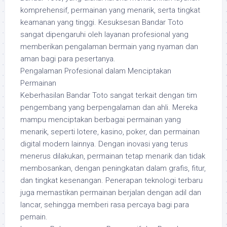
komprehensif, permainan yang menarik, serta tingkat
keamanan yang tinggi. Kesuksesan Bandar Toto
sangat dipengaruhi oleh layanan profesional yang
memberikan pengalaman bermain yang nyaman dan
aman bagi para pesertanya.
Pengalaman Profesional dalam Menciptakan
Permainan
Keberhasilan Bandar Toto sangat terkait dengan tim
pengembang yang berpengalaman dan ahli. Mereka
mampu menciptakan berbagai permainan yang
menarik, seperti lotere, kasino, poker, dan permainan
digital modern lainnya. Dengan inovasi yang terus
menerus dilakukan, permainan tetap menarik dan tidak
membosankan, dengan peningkatan dalam grafis, fitur,
dan tingkat kesenangan. Penerapan teknologi terbaru
juga memastikan permainan berjalan dengan adil dan
lancar, sehingga memberi rasa percaya bagi para
pemain.