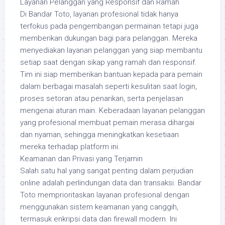
Layanan Pelanggan yang Responsif dan Ramah
Di Bandar Toto, layanan profesional tidak hanya
terfokus pada pengembangan permainan tetapi juga
memberikan dukungan bagi para pelanggan. Mereka
menyediakan layanan pelanggan yang siap membantu
setiap saat dengan sikap yang ramah dan responsif.
Tim ini siap memberikan bantuan kepada para pemain
dalam berbagai masalah seperti kesulitan saat login,
proses setoran atau penarikan, serta penjelasan
mengenai aturan main. Keberadaan layanan pelanggan
yang profesional membuat pemain merasa dihargai
dan nyaman, sehingga meningkatkan kesetiaan
mereka terhadap platform ini.
Keamanan dan Privasi yang Terjamin
Salah satu hal yang sangat penting dalam perjudian
online adalah perlindungan data dan transaksi. Bandar
Toto memprioritaskan layanan profesional dengan
menggunakan sistem keamanan yang canggih,
termasuk enkripsi data dan firewall modern. Ini