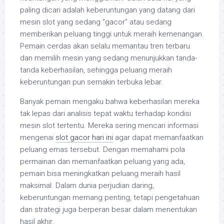
paling dicari adalah keberuntungan yang datang dari
mesin slot yang sedang “gacor” atau sedang
memberikan peluang tinggi untuk meraih kemenangan.
Pemain cerdas akan selalu memantau tren terbaru
dan memilih mesin yang sedang menunjukkan tanda-
tanda keberhasilan, sehingga peluang meraih
keberuntungan pun semakin terbuka lebar.
Banyak pemain mengaku bahwa keberhasilan mereka
tak lepas dari analisis tepat waktu terhadap kondisi
mesin slot tertentu. Mereka sering mencari informasi
mengenai
slot gacor hari ini
agar dapat memanfaatkan
peluang emas tersebut. Dengan memahami pola
permainan dan memanfaatkan peluang yang ada,
pemain bisa meningkatkan peluang meraih hasil
maksimal. Dalam dunia perjudian daring,
keberuntungan memang penting, tetapi pengetahuan
dan strategi juga berperan besar dalam menentukan
hasil akhir.