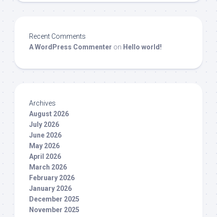
Recent Comments
A WordPress Commenter
on
Hello world!
Archives
August 2026
July 2026
June 2026
May 2026
April 2026
March 2026
February 2026
January 2026
December 2025
November 2025