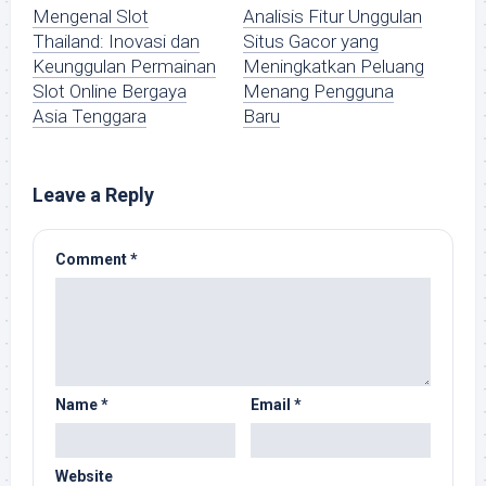
Mengenal Slot
Analisis Fitur Unggulan
Thailand: Inovasi dan
Situs Gacor yang
Keunggulan Permainan
Meningkatkan Peluang
Slot Online Bergaya
Menang Pengguna
Asia Tenggara
Baru
Leave a Reply
Comment
*
Name
*
Email
*
Website