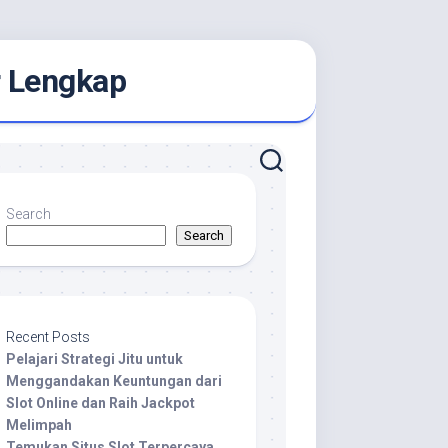
r Lengkap
Search
Search
Recent Posts
Pelajari Strategi Jitu untuk
Menggandakan Keuntungan dari
Slot Online dan Raih Jackpot
Melimpah
Temukan Situs Slot Terpercaya