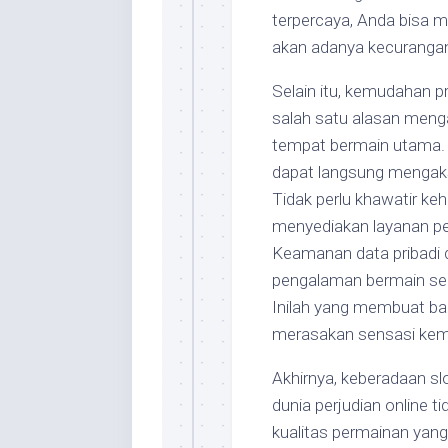
terpercaya, Anda bisa 
akan adanya kecurangan
Selain itu, kemudahan p
salah satu alasan menga
tempat bermain utama. 
dapat langsung mengaks
Tidak perlu khawatir keh
menyediakan layanan p
Keamanan data pribadi d
pengalaman bermain se
Inilah yang membuat ba
merasakan sensasi kem
Akhirnya, keberadaan sl
dunia perjudian online t
kualitas permainan yang