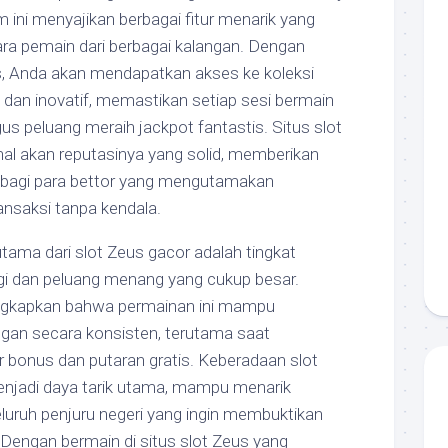
m ini menyajikan berbagai fitur menarik yang
a pemain dari berbagai kalangan. Dengan
us, Anda akan mendapatkan akses ke koleksi
dan inovatif, memastikan setiap sesi bermain
us peluang meraih jackpot fantastis. Situs slot
enal akan reputasinya yang solid, memberikan
bagi para bettor yang mengutamakan
ansaksi tanpa kendala.
tama dari slot Zeus gacor adalah tingkat
gi dan peluang menang yang cukup besar.
gkapkan bahwa permainan ini mampu
an secara konsisten, terutama saat
r bonus dan putaran gratis. Keberadaan slot
jadi daya tarik utama, mampu menarik
eluruh penjuru negeri yang ingin membuktikan
Dengan bermain di situs slot Zeus yang