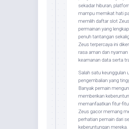
sekadar hiburan, platfor
mampu memikat hati par
memilih daftar slot Ze
permainan yang lengkap 
penuh tantangan sekalig
Zeus terpercaya ini dik
rasa aman dan nyaman 
keamanan data serta tr
Salah satu keunggulan u
pengembalian yang ting
Banyak pemain mengun
memberikan keberuntung
memanfaatkan fitur-fitu
Zeus gacor memang men
perhatian pemain dari s
keberuntungan mereka. 