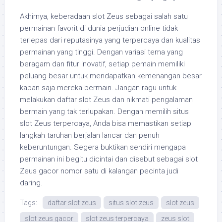
Akhirnya, keberadaan slot Zeus sebagai salah satu
permainan favorit di dunia perjudian online tidak
terlepas dari reputasinya yang terpercaya dan kualitas
permainan yang tinggi. Dengan variasi tema yang
beragam dan fitur inovatif, setiap pemain memiliki
peluang besar untuk mendapatkan kemenangan besar
kapan saja mereka bermain. Jangan ragu untuk
melakukan daftar slot Zeus dan nikmati pengalaman
bermain yang tak terlupakan. Dengan memilih situs
slot Zeus terpercaya, Anda bisa memastikan setiap
langkah taruhan berjalan lancar dan penuh
keberuntungan. Segera buktikan sendiri mengapa
permainan ini begitu dicintai dan disebut sebagai slot
Zeus gacor nomor satu di kalangan pecinta judi
daring.
Tags:
daftar slot zeus
situs slot zeus
slot zeus
slot zeus gacor
slot zeus terpercaya
zeus slot