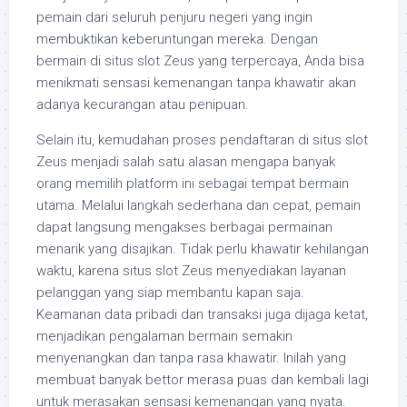
pemain dari seluruh penjuru negeri yang ingin
membuktikan keberuntungan mereka. Dengan
bermain di situs slot Zeus yang terpercaya, Anda bisa
menikmati sensasi kemenangan tanpa khawatir akan
adanya kecurangan atau penipuan.
Selain itu, kemudahan proses pendaftaran di situs slot
Zeus menjadi salah satu alasan mengapa banyak
orang memilih platform ini sebagai tempat bermain
utama. Melalui langkah sederhana dan cepat, pemain
dapat langsung mengakses berbagai permainan
menarik yang disajikan. Tidak perlu khawatir kehilangan
waktu, karena situs slot Zeus menyediakan layanan
pelanggan yang siap membantu kapan saja.
Keamanan data pribadi dan transaksi juga dijaga ketat,
menjadikan pengalaman bermain semakin
menyenangkan dan tanpa rasa khawatir. Inilah yang
membuat banyak bettor merasa puas dan kembali lagi
untuk merasakan sensasi kemenangan yang nyata.