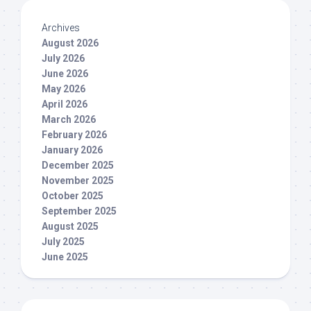
Archives
August 2026
July 2026
June 2026
May 2026
April 2026
March 2026
February 2026
January 2026
December 2025
November 2025
October 2025
September 2025
August 2025
July 2025
June 2025