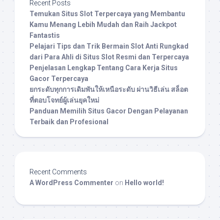
Recent Posts
Temukan Situs Slot Terpercaya yang Membantu
Kamu Menang Lebih Mudah dan Raih Jackpot
Fantastis
Pelajari Tips dan Trik Bermain Slot Anti Rungkad
dari Para Ahli di Situs Slot Resmi dan Terpercaya
Penjelasan Lengkap Tentang Cara Kerja Situs
Gacor Terpercaya
ยกระดับทุกการเดิมพันให้เหนือระดับ ผ่านวิธีเล่น สล็อต
ที่ตอบโจทย์ผู้เล่นยุคใหม่
Panduan Memilih Situs Gacor Dengan Pelayanan
Terbaik dan Profesional
Recent Comments
A WordPress Commenter
on
Hello world!