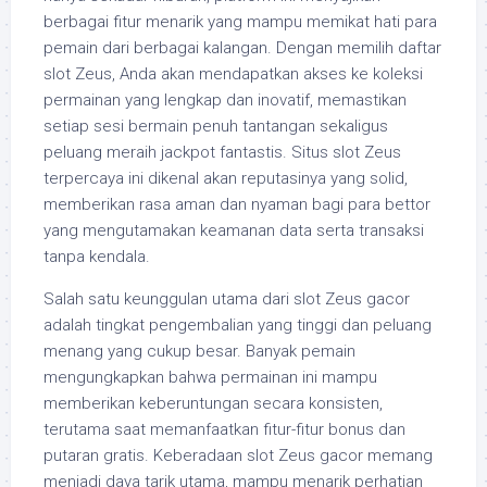
berbagai fitur menarik yang mampu memikat hati para
pemain dari berbagai kalangan. Dengan memilih daftar
slot Zeus, Anda akan mendapatkan akses ke koleksi
permainan yang lengkap dan inovatif, memastikan
setiap sesi bermain penuh tantangan sekaligus
peluang meraih jackpot fantastis. Situs slot Zeus
terpercaya ini dikenal akan reputasinya yang solid,
memberikan rasa aman dan nyaman bagi para bettor
yang mengutamakan keamanan data serta transaksi
tanpa kendala.
Salah satu keunggulan utama dari slot Zeus gacor
adalah tingkat pengembalian yang tinggi dan peluang
menang yang cukup besar. Banyak pemain
mengungkapkan bahwa permainan ini mampu
memberikan keberuntungan secara konsisten,
terutama saat memanfaatkan fitur-fitur bonus dan
putaran gratis. Keberadaan slot Zeus gacor memang
menjadi daya tarik utama, mampu menarik perhatian