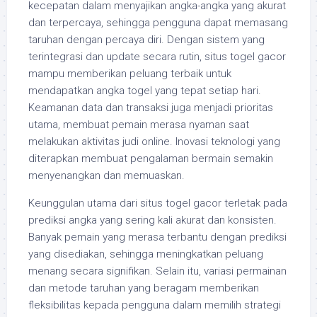
kecepatan dalam menyajikan angka-angka yang akurat
dan terpercaya, sehingga pengguna dapat memasang
taruhan dengan percaya diri. Dengan sistem yang
terintegrasi dan update secara rutin, situs togel gacor
mampu memberikan peluang terbaik untuk
mendapatkan angka togel yang tepat setiap hari.
Keamanan data dan transaksi juga menjadi prioritas
utama, membuat pemain merasa nyaman saat
melakukan aktivitas judi online. Inovasi teknologi yang
diterapkan membuat pengalaman bermain semakin
menyenangkan dan memuaskan.
Keunggulan utama dari situs togel gacor terletak pada
prediksi angka yang sering kali akurat dan konsisten.
Banyak pemain yang merasa terbantu dengan prediksi
yang disediakan, sehingga meningkatkan peluang
menang secara signifikan. Selain itu, variasi permainan
dan metode taruhan yang beragam memberikan
fleksibilitas kepada pengguna dalam memilih strategi