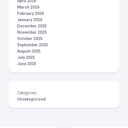
April 2026
March 2026
February 2026
January 2026
December 2025
November 2025
October 2025
September 2025
August 2025
July 2025
June 2025
Categories
Uncategorized