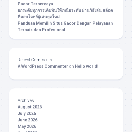
Gacor Terpercaya
ยกระดับทุกการเดิมพันให้เหนือระดับ ผ่านวิธีเล่น สล็อต
ที่ตอบโจทย์ผู้เล่นยุคใหม่
Panduan Memilih Situs Gacor Dengan Pelayanan
Terbaik dan Profesional
Recent Comments
A WordPress Commenter
on
Hello world!
Archives
August 2026
July 2026
June 2026
May 2026