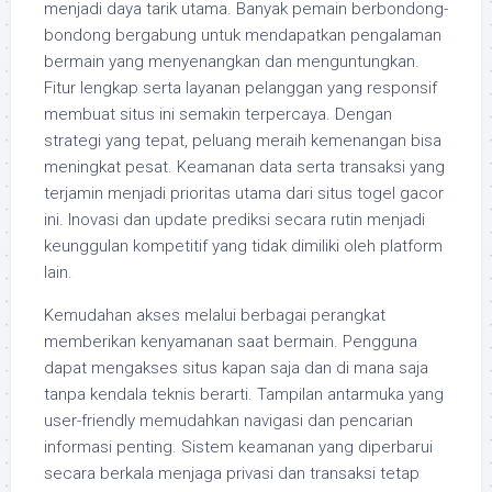
menjadi daya tarik utama. Banyak pemain berbondong-
bondong bergabung untuk mendapatkan pengalaman
bermain yang menyenangkan dan menguntungkan.
Fitur lengkap serta layanan pelanggan yang responsif
membuat situs ini semakin terpercaya. Dengan
strategi yang tepat, peluang meraih kemenangan bisa
meningkat pesat. Keamanan data serta transaksi yang
terjamin menjadi prioritas utama dari situs togel gacor
ini. Inovasi dan update prediksi secara rutin menjadi
keunggulan kompetitif yang tidak dimiliki oleh platform
lain.
Kemudahan akses melalui berbagai perangkat
memberikan kenyamanan saat bermain. Pengguna
dapat mengakses situs kapan saja dan di mana saja
tanpa kendala teknis berarti. Tampilan antarmuka yang
user-friendly memudahkan navigasi dan pencarian
informasi penting. Sistem keamanan yang diperbarui
secara berkala menjaga privasi dan transaksi tetap