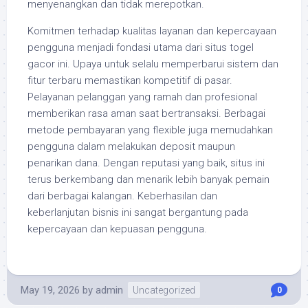
menyenangkan dan tidak merepotkan.
Komitmen terhadap kualitas layanan dan kepercayaan
pengguna menjadi fondasi utama dari situs togel
gacor ini. Upaya untuk selalu memperbarui sistem dan
fitur terbaru memastikan kompetitif di pasar.
Pelayanan pelanggan yang ramah dan profesional
memberikan rasa aman saat bertransaksi. Berbagai
metode pembayaran yang flexible juga memudahkan
pengguna dalam melakukan deposit maupun
penarikan dana. Dengan reputasi yang baik, situs ini
terus berkembang dan menarik lebih banyak pemain
dari berbagai kalangan. Keberhasilan dan
keberlanjutan bisnis ini sangat bergantung pada
kepercayaan dan kepuasan pengguna.
May 19, 2026
by
admin
Uncategorized
0