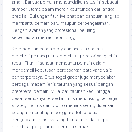
aman. Banyak pemain mengandalkan situs ini sebagai
sumber utama dalam meraih keuntungan dari angka
prediksi. Dukungan fitur live chat dan panduan lengkap
membantu pemain baru maupun berpengalaman.
Dengan layanan yang profesional, peluang
keberhasilan menjadi lebih tinggi.
Ketersediaan data history dan analisis statistik
memberi peluang untuk membuat prediksi yang lebih
tepat. Fitur ini sangat membantu pemain dalam
mengambil keputusan berdasarkan data yang valid
dan terpercaya. Situs togel gacor juga menyediakan
berbagai macam jenis taruhan yang sesuai dengan
preferensi pemain. Mulai dari taruhan kecil hingga
besar, semuanya tersedia untuk mendukung berbagai
strategi. Bonus dan promo menarik sering diberikan
sebagai insentif agar pengguna tetap setia.
Pengelolaan transaksi yang transparan dan cepat
membuat pengalaman bermain semakin