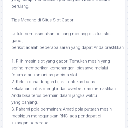
berulang.
Tips Menang di Situs Slot Gacor
Untuk memaksimalkan peluang menang di situs slot
gacor,
berikut adalah beberapa saran yang dapat Anda praktikkan:
1. Pilih mesin slot yang gacor: Temukan mesin yang
sering memberikan kemenangan, biasanya melalui
forum atau komunitas pecinta slot.
2. Kelola dana dengan bijak: Tentukan batas
kekalahan untuk menghindari overbet dan memastikan
Anda bisa terus bermain dalam jangka waktu
yang panjang.
3. Pahami pola permainan: Amati pola putaran mesin,
meskipun menggunakan RNG, ada pendapat di
kalangan beberapa