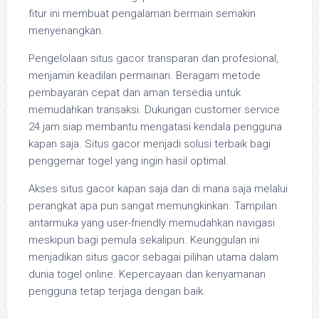
fitur ini membuat pengalaman bermain semakin
menyenangkan.
Pengelolaan situs gacor transparan dan profesional,
menjamin keadilan permainan. Beragam metode
pembayaran cepat dan aman tersedia untuk
memudahkan transaksi. Dukungan customer service
24 jam siap membantu mengatasi kendala pengguna
kapan saja. Situs gacor menjadi solusi terbaik bagi
penggemar togel yang ingin hasil optimal.
Akses situs gacor kapan saja dan di mana saja melalui
perangkat apa pun sangat memungkinkan. Tampilan
antarmuka yang user-friendly memudahkan navigasi
meskipun bagi pemula sekalipun. Keunggulan ini
menjadikan situs gacor sebagai pilihan utama dalam
dunia togel online. Kepercayaan dan kenyamanan
pengguna tetap terjaga dengan baik.