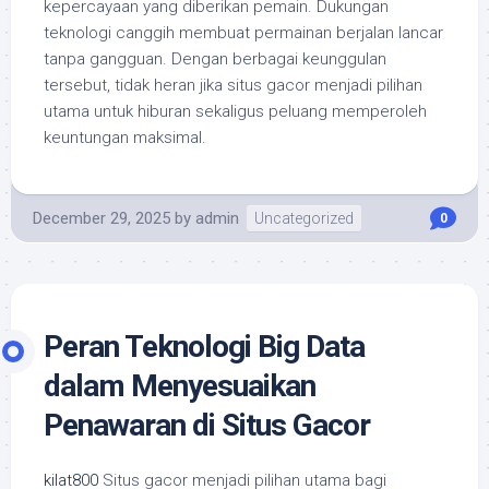
kepercayaan yang diberikan pemain. Dukungan
teknologi canggih membuat permainan berjalan lancar
tanpa gangguan. Dengan berbagai keunggulan
tersebut, tidak heran jika situs gacor menjadi pilihan
utama untuk hiburan sekaligus peluang memperoleh
keuntungan maksimal.
December 29, 2025
by
admin
Uncategorized
0
Peran Teknologi Big Data
dalam Menyesuaikan
Penawaran di Situs Gacor
kilat800
Situs gacor menjadi pilihan utama bagi