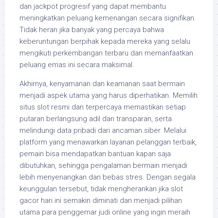
dan jackpot progresif yang dapat membantu
meningkatkan peluang kemenangan secara signifikan.
Tidak heran jika banyak yang percaya bahwa
keberuntungan berpihak kepada mereka yang selalu
mengikuti perkembangan terbaru dan memanfaatkan
peluang emas ini secara maksimal.
Akhirnya, kenyamanan dan keamanan saat bermain
menjadi aspek utama yang harus diperhatikan. Memilih
situs slot resmi dan terpercaya memastikan setiap
putaran berlangsung adil dan transparan, serta
melindungi data pribadi dari ancaman siber. Melalui
platform yang menawarkan layanan pelanggan terbaik,
pemain bisa mendapatkan bantuan kapan saja
dibutuhkan, sehingga pengalaman bermain menjadi
lebih menyenangkan dan bebas stres. Dengan segala
keunggulan tersebut, tidak mengherankan jika slot
gacor hari ini semakin diminati dan menjadi pilihan
utama para penggemar judi online yang ingin meraih