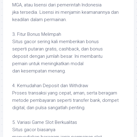
MGA, atau lisensi dari pemerintah Indonesia
jika tersedia. Lisensi ini menjamin keamanannya dan
keadilan dalam permainan.
3. Fitur Bonus Melimpah
Situs gacor sering kali memberikan bonus
seperti putaran gratis, cashback, dan bonus
deposit dengan jumlah besar. Ini membantu
pemain untuk meningkatkan modal
dan kesempatan menang.
4. Kemudahan Deposit dan Withdraw
Proses transaksi yang cepat, aman, serta beragam
metode pembayaran seperti transfer bank, dompet
digital, dan pulsa sangatlah penting.
5. Variasi Game Slot Berkualitas
Situs gacor biasanya