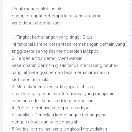
Untuk mengenali situs slot
gacor, terdapat beberapa karakteristik utama
yang dapat diperhatikan:
1. Tingkat kemenangan yang tinggi: Situs
ini terkenal karena persentase kemenangan pemain yang
tinggi serta sering kali memperoleh jackpot.
2. Tersedia fitur demo: Menawarkan
kesempatan bermain gratis tanpa memasang taruhan
uang riil, sehingga pemain bisa memahami mesin
slot sebelum mulai.
3. Memiliki lisensi resmi: Memperoleh izin
dari lembaga perjudian internasional yang menjamin
keamanan dan keadilan dalam permainan.
4. Proses pembayaran cepat dan dapat
diandalkan: Penarikan kemenangan berlangsung
dengan cepat dan tanpa masalah.
5. Variasi permainan yang lengkap: Menyediakan