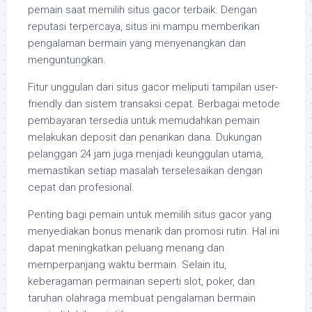
pemain saat memilih situs gacor terbaik. Dengan
reputasi terpercaya, situs ini mampu memberikan
pengalaman bermain yang menyenangkan dan
menguntungkan.
Fitur unggulan dari situs gacor meliputi tampilan user-
friendly dan sistem transaksi cepat. Berbagai metode
pembayaran tersedia untuk memudahkan pemain
melakukan deposit dan penarikan dana. Dukungan
pelanggan 24 jam juga menjadi keunggulan utama,
memastikan setiap masalah terselesaikan dengan
cepat dan profesional.
Penting bagi pemain untuk memilih situs gacor yang
menyediakan bonus menarik dan promosi rutin. Hal ini
dapat meningkatkan peluang menang dan
memperpanjang waktu bermain. Selain itu,
keberagaman permainan seperti slot, poker, dan
taruhan olahraga membuat pengalaman bermain