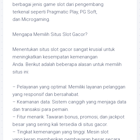
berbagai jenis game slot dari pengembang
terkenal seperti Pragmatic Play, PG Soft,
dan Microgaming.
Mengapa Memilih Situs Slot Gacor?
Menentukan situs slot gacor sangat krusial untuk
meningkatkan kesempatan kemenangan
Anda. Berikut adalah beberapa alasan untuk memilih
situs ini:
– Pelayanan yang optimal: Memiliki layanan pelanggan
yang responsif dan bersahabat.
– Keamanan data: Sistem canggih yang menjaga data
dan transaksi para pemain.
– Fitur menarik: Tawaran bonus, promosi, dan jackpot
besar yang sering kali tersedia di situs gacor.
– Tingkat kemenangan yang tinggi: Mesin slot
yang kerap memberikan pembayaran besar secara