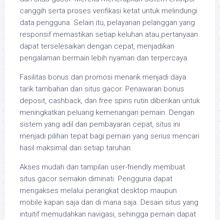
canggih serta proses verifikasi ketat untuk melindungi
data pengguna. Selain itu, pelayanan pelanggan yang
responsif memastikan setiap keluhan atau pertanyaan
dapat terselesaikan dengan cepat, menjadikan
pengalaman bermain lebih nyaman dan terpercaya.
Fasilitas bonus dan promosi menarik menjadi daya
tarik tambahan dari situs gacor. Penawaran bonus
deposit, cashback, dan free spins rutin diberikan untuk
meningkatkan peluang kemenangan pemain. Dengan
sistem yang adil dan pembayaran cepat, situs ini
menjadi pilihan tepat bagi pemain yang serius mencari
hasil maksimal dari setiap taruhan.
Akses mudah dan tampilan user-friendly membuat
situs gacor semakin diminati. Pengguna dapat
mengakses melalui perangkat desktop maupun
mobile kapan saja dan di mana saja. Desain situs yang
intuitif memudahkan navigasi, sehingga pemain dapat