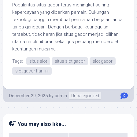
Popularitas situs gacor terus meningkat seiring
kepercayaan yang diberikan pemain. Dukungan
teknologi canggih membuat permainan berjalan lancar
tanpa gangguan. Dengan berbagai keunggulan
tersebut, tidak heran jika situs gacor menjadi pilihan
utama untuk hiburan sekaligus peluang memperoleh
keuntungan maksimal.
Tags:
situs slot
situs slot gacor
slot gacor
slot gacor hari ini
December 29, 2025
by
admin
Uncategorized
0
You may also like...