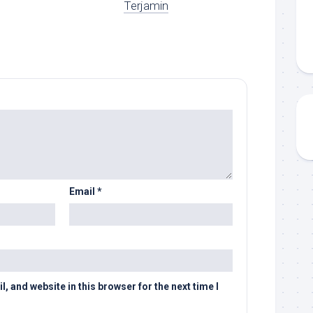
Terjamin
Email
*
 and website in this browser for the next time I