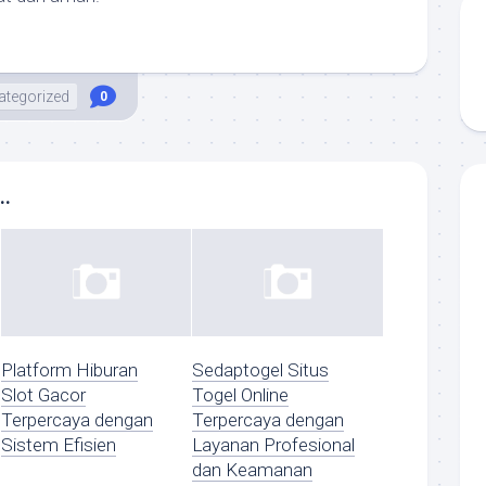
ategorized
0
..
Platform Hiburan
Sedaptogel Situs
Slot Gacor
Togel Online
Terpercaya dengan
Terpercaya dengan
Sistem Efisien
Layanan Profesional
dan Keamanan