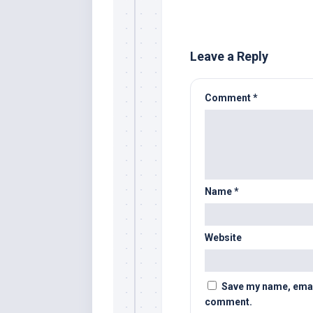
Leave a Reply
Comment
*
Name
*
Website
Save my name, email,
comment.