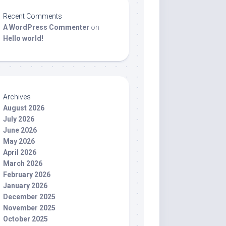
Recent Comments
A WordPress Commenter
on
Hello world!
Archives
August 2026
July 2026
June 2026
May 2026
April 2026
March 2026
February 2026
January 2026
December 2025
November 2025
October 2025