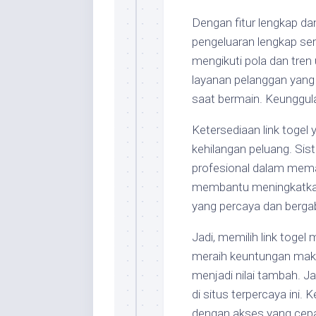
Dengan fitur lengkap dan
pengeluaran lengkap ser
mengikuti pola dan tre
layanan pelanggan yang
saat bermain. Keunggul
Ketersediaan link togel
kehilangan peluang. Si
profesional dalam mema
membantu meningkatkan
yang percaya dan bergabu
Jadi, memilih link toge
meraih keuntungan maks
menjadi nilai tambah. 
di situs terpercaya ini. 
dengan akses yang cep