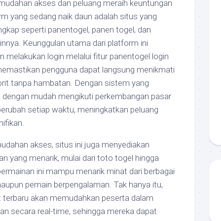
emudahan akses dan peluang meraih keuntungan
orm yang sedang naik daun adalah situs yang
kap seperti panentogel, panen togel, dan
ainnya. Keunggulan utama dari platform ini
 melakukan login melalui fitur panentogel login
memastikan pengguna dapat langsung menikmati
orit tanpa hambatan. Dengan sistem yang
isa dengan mudah mengikuti perkembangan pasar
 berubah setiap waktu, meningkatkan peluang
ifikan.
dahan akses, situs ini juga menyediakan
an yang menarik, mulai dari toto togel hingga
ermainan ini mampu menarik minat dari berbagai
maupun pemain berpengalaman. Tak hanya itu,
sult terbaru akan memudahkan peserta dalam
n secara real-time, sehingga mereka dapat