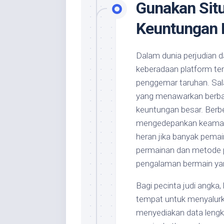
Gunakan Situ
Keuntungan 
Dalam dunia perjudian 
keberadaan platform ter
penggemar taruhan. Sala
yang menawarkan berba
keuntungan besar. Berbed
mengedepankan keaman
heran jika banyak pemai
permainan dan metode p
pengalaman bermain yan
Bagi pecinta judi angka
tempat untuk menyalurka
menyediakan data lengk