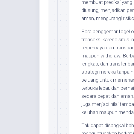
membuat prediksi yang l
diusung, menjadikan p
aman, mengurangi risiko
Para penggemar togel on
transaksi karena situs
terpercaya dan transpa
maupun withdraw. Berba
lengkap, dari transfer b
strategi mereka tanpa 
peluang untuk memenan
terbuka lebar, dan pem
secara cepat dan aman.
juga menjadi nilai ta
keluhan maupun mendap
Tak dapat disangkal bah
menguntungkan berkat i