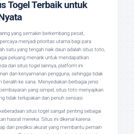
s Togel Terbaik untuk
Nyata
daring yang semakin berkembang pesat,
percaya menjadi prioritas utama bagi para
h satu yang tengah naik daun adalah situs toto,
gai peluang menarik untuk mendapatkan
a dari situs togel lainnya, platform ini
an dan kenyamanan pengguna, sehingga tidak
n beralih ke sana. Menyediakan berbagai jenis
embayaran yang simpel, situs toto menyajikan
g tidak terlupakan dan penuh sensasi.
, keberadaan situs togel sangat penting sebagai
n hasrat mereka. Situs ini dikenal karena
ap dan prediksi akurat yang membantu pemain