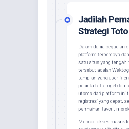
Jadilah Pem
Strategi Toto
Dalam dunia perjudian 
platform terpercaya da
satu situs yang tenga
tersebut adalah Waktog
tampilan yang user-frie
pecinta toto togel dan t
utama dari platform ini
registrasi yang cepat, 
permainan favorit mere
Mencari akses masuk k