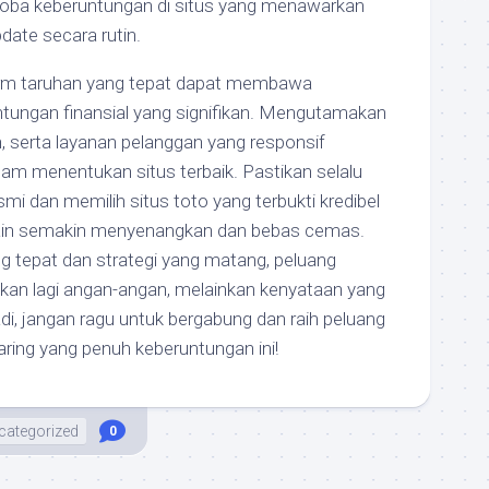
oba keberuntungan di situs yang menawarkan
pdate secara rutin.
tform taruhan yang tepat dapat membawa
tungan finansial yang signifikan. Mengutamakan
serta layanan pelanggan yang responsif
am menentukan situs terbaik. Pastikan selalu
mi dan memilih situs toto yang terbukti kredibel
in semakin menyenangkan dan bebas cemas.
 tepat dan strategi yang matang, peluang
ukan lagi angan-angan, melainkan kenyataan yang
 Jadi, jangan ragu untuk bergabung dan raih peluang
aring yang penuh keberuntungan ini!
categorized
0