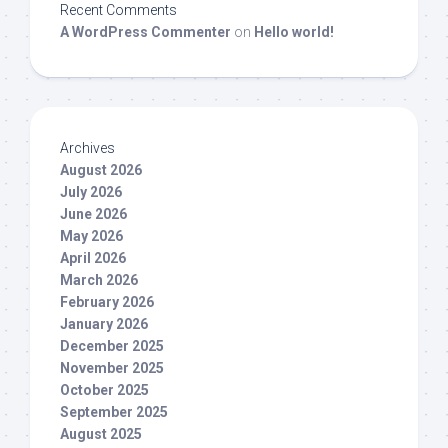
Recent Comments
A WordPress Commenter
on
Hello world!
Archives
August 2026
July 2026
June 2026
May 2026
April 2026
March 2026
February 2026
January 2026
December 2025
November 2025
October 2025
September 2025
August 2025