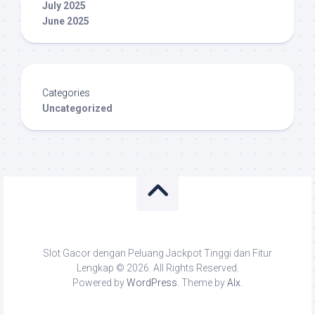
July 2025
June 2025
Categories
Uncategorized
Slot Gacor dengan Peluang Jackpot Tinggi dan Fitur
Lengkap © 2026. All Rights Reserved.
Powered by
WordPress
. Theme by
Alx
.