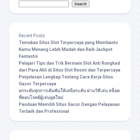
Search
Recent Posts
Temukan Situs Slot Terpercaya yang Membantu
Kamu Menang Lebih Mudah dan Raih Jackpot
Fantastis
Pelajari Tips dan Trik Bermain Slot Anti Rungkad
dari Para Ahli di Situs Slot Resmi dan Terpercaya
Penjelasan Lengkap Tentang Cara Kerja Situs
Gacor Terpercaya
ยกระดับทุกการเดิมพันให้เหนือระดับ ผ่านวิธีเล่น สล็อต
ที่ตอบโจทย์ผู้เล่นยุคใหม่
Panduan Memilih Situs Gacor Dengan Pelayanan
Terbaik dan Profesional