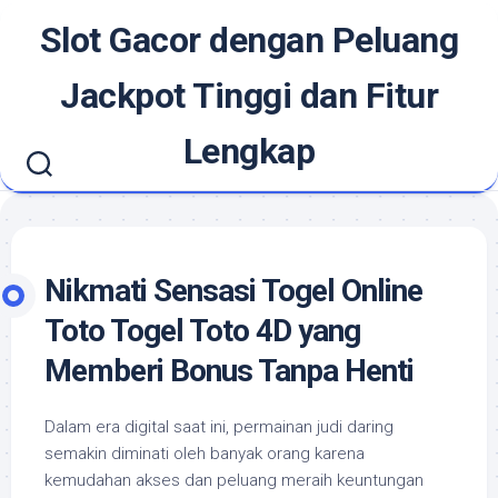
Skip
Slot Gacor dengan Peluang
to
content
Jackpot Tinggi dan Fitur
Lengkap
Nikmati Sensasi Togel Online
Toto Togel Toto 4D yang
Memberi Bonus Tanpa Henti
Dalam era digital saat ini, permainan judi daring
semakin diminati oleh banyak orang karena
kemudahan akses dan peluang meraih keuntungan