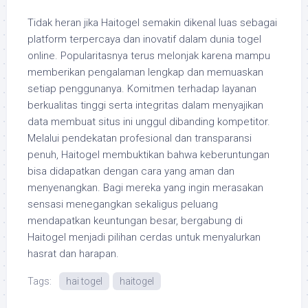
Tidak heran jika Haitogel semakin dikenal luas sebagai
platform terpercaya dan inovatif dalam dunia togel
online. Popularitasnya terus melonjak karena mampu
memberikan pengalaman lengkap dan memuaskan
setiap penggunanya. Komitmen terhadap layanan
berkualitas tinggi serta integritas dalam menyajikan
data membuat situs ini unggul dibanding kompetitor.
Melalui pendekatan profesional dan transparansi
penuh, Haitogel membuktikan bahwa keberuntungan
bisa didapatkan dengan cara yang aman dan
menyenangkan. Bagi mereka yang ingin merasakan
sensasi menegangkan sekaligus peluang
mendapatkan keuntungan besar, bergabung di
Haitogel menjadi pilihan cerdas untuk menyalurkan
hasrat dan harapan.
Tags:
hai togel
haitogel