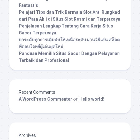
Fantastis
Pelajari Tips dan Trik Bermain Slot Anti Rungkad
dari Para Ahli di Situs Slot Resmi dan Terpercaya
Penjelasan Lengkap Tentang Cara Kerja Situs
Gacor Terpercaya
ยกระดับทุกการเดิมพันให้เหนือระดับ ผ่านวิธีเล่น สล็อต
ที่ตอบโจทย์ผู้เล่นยุคใหม่
Panduan Memilih Situs Gacor Dengan Pelayanan
Terbaik dan Profesional
Recent Comments
A WordPress Commenter
on
Hello world!
Archives