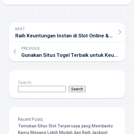
NEXT
Raih Keuntungan Instan di Slot Online & Situs Toto Terpercaya
PREVIOUS
Gunakan Situs Togel Terbaik untuk Keuntungan Nyata
Search
Search
Recent Posts
Temukan Situs Slot Terpercaya yang Membantu
Kamu Menang Lebih Mudah dan Raih Jackpot