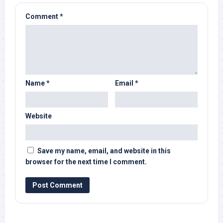
Comment
*
Name
*
Email
*
Website
Save my name, email, and website in this
browser for the next time I comment.