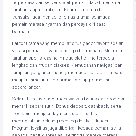
terpercaya dan server stabil, pemain dapat menikmati
taruhan tanpa hambatan. Keamanan data dan
transaksi juga menjadi prioritas utama, sehingga
pemain merasa nyaman dan percaya diri saat
bermain.
Faktor utama yang membuat situs gacor favorit adalah
variasi permainan yang lengkap dan menarik. Mulai dari
taruhan sports, casino, hingga slot online tersedia
lengkap dan mudah diakses. Kemudahan navigasi dan
tampilan yang user-friendly memudahkan pemain baru
maupun lama untuk menikmati setiap permainan
secara lancar.
Selain itu, situs gacor menawarkan bonus dan promosi
menarik secara rutin. Bonus deposit, cashback, serta
free spins menjadi daya tarik utama untuk
meningkatkan peluang menang dan keuntungan.
Program loyalitas juga diberikan kepada pemain setia
sebagai bentuk apresiasi, sehingga mereka merasa