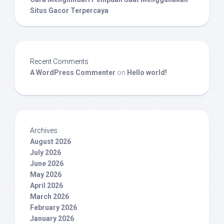
Situs Gacor Terpercaya
Recent Comments
A WordPress Commenter
on
Hello world!
Archives
August 2026
July 2026
June 2026
May 2026
April 2026
March 2026
February 2026
January 2026