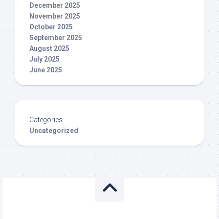
December 2025
November 2025
October 2025
September 2025
August 2025
July 2025
June 2025
Categories
Uncategorized