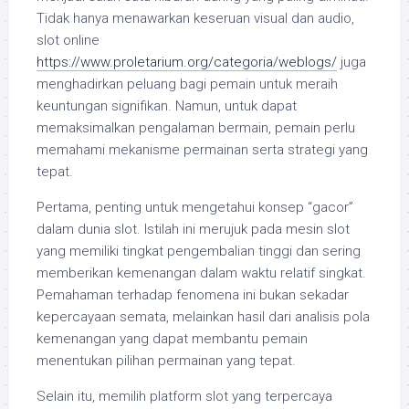
Tidak hanya menawarkan keseruan visual dan audio,
slot online
https://www.proletarium.org/categoria/weblogs/
juga
menghadirkan peluang bagi pemain untuk meraih
keuntungan signifikan. Namun, untuk dapat
memaksimalkan pengalaman bermain, pemain perlu
memahami mekanisme permainan serta strategi yang
tepat.
Pertama, penting untuk mengetahui konsep “gacor”
dalam dunia slot. Istilah ini merujuk pada mesin slot
yang memiliki tingkat pengembalian tinggi dan sering
memberikan kemenangan dalam waktu relatif singkat.
Pemahaman terhadap fenomena ini bukan sekadar
kepercayaan semata, melainkan hasil dari analisis pola
kemenangan yang dapat membantu pemain
menentukan pilihan permainan yang tepat.
Selain itu, memilih platform slot yang terpercaya