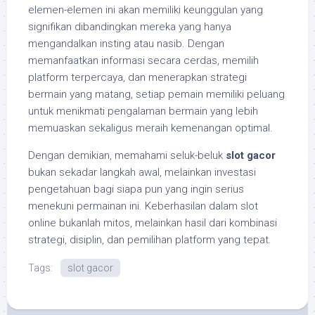
elemen-elemen ini akan memiliki keunggulan yang
signifikan dibandingkan mereka yang hanya
mengandalkan insting atau nasib. Dengan
memanfaatkan informasi secara cerdas, memilih
platform terpercaya, dan menerapkan strategi
bermain yang matang, setiap pemain memiliki peluang
untuk menikmati pengalaman bermain yang lebih
memuaskan sekaligus meraih kemenangan optimal.
Dengan demikian, memahami seluk-beluk
slot gacor
bukan sekadar langkah awal, melainkan investasi
pengetahuan bagi siapa pun yang ingin serius
menekuni permainan ini. Keberhasilan dalam slot
online bukanlah mitos, melainkan hasil dari kombinasi
strategi, disiplin, dan pemilihan platform yang tepat.
Tags:
slot gacor