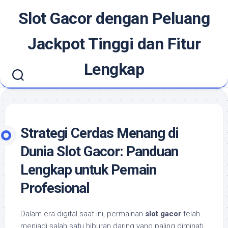
Skip
Slot Gacor dengan Peluang
to
content
Jackpot Tinggi dan Fitur
Lengkap
Strategi Cerdas Menang di
Dunia Slot Gacor: Panduan
Lengkap untuk Pemain
Profesional
Dalam era digital saat ini, permainan
slot gacor
telah
menjadi salah satu hiburan daring yang paling diminati.