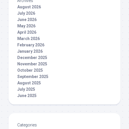
Archives
August 2026
July 2026
June 2026
May 2026
April 2026
March 2026
February 2026
January 2026
December 2025
November 2025
October 2025
September 2025
August 2025
July 2025
June 2025
Categories