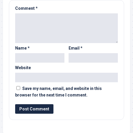
Comment
*
Name
*
Email
*
Website
Save my name, email, and website in this
browser for the next time I comment.